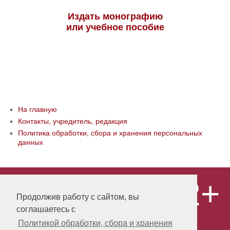
Издать монографию
или учебное пособие
На главную
Контакты, учредитель, редакция
Политика обработки, сбора и хранения персональных
данных
12+
© ООО «Издательство «Мир науки» \
«Publishing company «World of science»,
Продолжив работу с сайтом, вы
LLC Материалы, размещенные на сайте,
соглашаетесь с
охраняются Законом о защите авторских
прав. Публикация любых материалов
Политикой обработки, сбора и хранения
этого сайта запрещена без