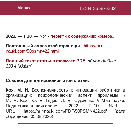
Меню
ISSN 2658-6282
2022. — Т 10. — №4
-
перейти к содержанию номера...
Постоянный адрес этой страницы
-
https://mir-
nauki.com/50psmn422.html
Полный текст статьи в формате PDF
(
объем файла:
333.4 Кбайт
)
Ссылка для цитирования этой статьи:
Кох, М. Н.
Восприимчивость к инновации работника в
организации: психологический аспект проблемы /
М. Н. Кох, Ю. В. Гедзь, Л. В. Сурженко // Мир науки.
Педагогика и психология. — 2022. — Т 10. — №4. —
URL: https://mir-nauki.com/PDF/50PSMN422.pdf (дата
обращения: 09.08.2026).