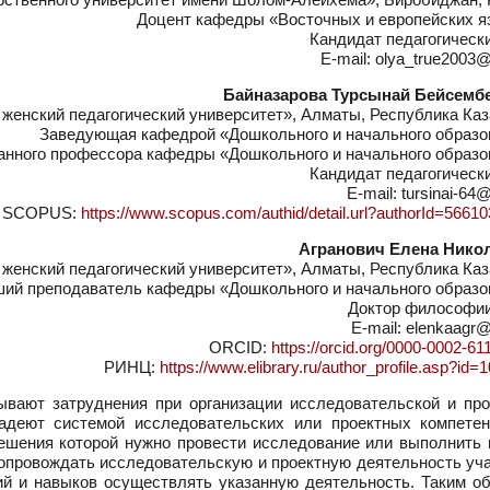
Доцент кафедры «Восточных и европейских я
Кандидат педагогическ
E-mail: olya_true2003@
Байназарова Турсынай Бейсемб
женский педагогический университет», Алматы, Республика Каз
Заведующая кафедрой «Дошкольного и начального образо
нного профессора кафедры «Дошкольного и начального образо
Кандидат педагогическ
E-mail: tursinai-64
SCOPUS:
https://www.scopus.com/authid/detail.url?authorId=5661
Агранович Елена Нико
женский педагогический университет», Алматы, Республика Каз
ий преподаватель кафедры «Дошкольного и начального образо
Доктор философии
E-mail: elenkaagr@
ORCID:
https://orcid.org/0000-0002-61
РИНЦ:
https://www.elibrary.ru/author_profile.asp?id
вают затруднения при организации исследовательской и про
ладеют системой исследовательских или проектных компетен
ешения которой нужно провести исследование или выполнить п
 сопровождать исследовательскую и проектную деятельность у
ий и навыков осуществлять указанную деятельность. Таким об