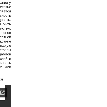
ание у
статье
ляется
ьность
ность.
ы быть
истем,
 основ
естной
здание
льскую
 сферы
агогов
аний и
льность
ых ими
ся