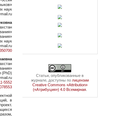
зыков»
их наук
mail.ru
ековна
ахстан
вания»
вания»
их наук
@mail.ru
0350700
лаевна
ахстан
вания»
 (PhD)
Статьи, опубликованные в
mail.ru
журнале, доступны по
лицензии
11-5552
Creative Commons «Attribution»
=1078553
(«Атрибуция») 4.0 Всемирная
.
ектной
ций, в
роект.
чащихся
разом,