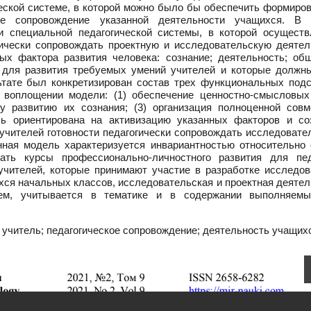
еской системе, в которой можно было бы обеспечить формиров
кое сопровождение указанной деятельности учащихся. В 
и специальной педагогической системы, в которой осуществ
гически сопровождать проектную и исследовательскую деятел
х фактора развития человека: сознание; деятельность; общ
 для развития требуемых умений учителей и которые должн
ьтате был конкретизирован состав трех функциональных подс
м воплощении модели: (1) обеспечение ценностно-смысловых
му развитию их сознания; (3) организация полноценной совм
ль ориентирована на активизацию указанных факторов и со
учителей готовности педагогически сопровождать исследовате
нная модель характеризуется инвариантностью относительно
ать курсы профессионально-личностного развития для пед
учителей, которые принимают участие в разработке исследов
ихся начальных классов, исследовательская и проектная деяте
елем, учитывается в тематике и в содержании выполняем
учитель; педагогическое сопровождение; деятельность учащих