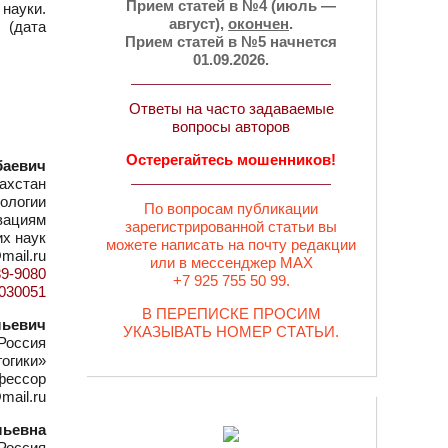
Прием статей в №4 (июль —
 науки.
август),
окончен
.
 (дата
Прием статей в №5 начнется
01.09.2026.
Ответы на часто задаваемые
вопросы авторов
Остерегайтесь мошенников!
баевич
ахстан
ологии
По вопросам публикации
овациям
зарегистрированной статьи вы
их наук
можете написать на почту редакции
@mail.ru
или в мессенджер MAX
89-9080
+7 925 755 50 99.
=1030051
В ПЕРЕПИСКЕ ПРОСИМ
льевич
УКАЗЫВАТЬ НОМЕР СТАТЬИ.
Россия
огики»
офессор
mail.ru
льевна
Россия