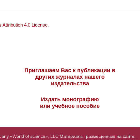
Attribution 4.0 License
.
Приглашаем Вас к публикации в
других журналах нашего
издательства
Издать монографию
или учебное пособие
pany «World of science», LLC Материалы, размещенные на сайте,