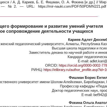
ся / А. Д. Кариев, Б. Е. Фишман, О. А. Фокина [и др.] // Мир
 №2. — URL: https://mir-nauki.com/PDF/50PDMN221.pdf
щего формирование и развитие умений учителя
кое сопровождение деятельности учащихся
Кариев Адлет Дюсем
женский педагогический университет», Алматы, Республика Каз
Высшая школа педагогики и псих
Заместитель декана по научной работе и инн
Кандидат педагогическ
E-mail: adlet.kari
ORCID:
https://orcid.org/0000-0002-77
РИНЦ:
https://elibrary.ru/author_profile.asp?id
Фишман Борис Енти
ственного университет имени Шолом-Алейхема», Биробиджан, 
Профессор кафедры «Педаг
Доктор педагогических наук, пр
E-mail: bef942@
Фокина Ольга Анато
ственного университет имени Шолом-Алейхема», Биробиджан, 