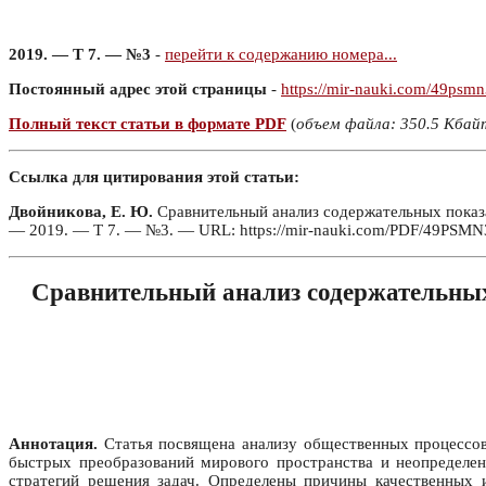
2019. — Т 7. — №3
-
перейти к содержанию номера...
Постоянный адрес этой страницы
-
https://mir-nauki.com/49psm
Полный текст статьи в формате PDF
(
объем файла: 350.5 Кбай
Ссылка для цитирования этой статьи:
Двойникова, Е. Ю.
Сравнительный анализ содержательных показат
— 2019. — Т 7. — №3. — URL: https://mir-nauki.com/PDF/49PSMN3
Сравнительный анализ содержательных
Аннотация.
Статья посвящена анализу общественных процессов
быстрых преобразований мирового пространства и неопределен
стратегий решения задач. Определены причины качественных 