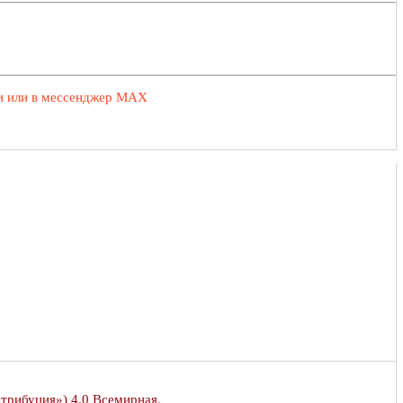
ии или в мессенджер MAX
Атрибуция») 4.0 Всемирная
.