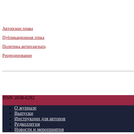
Авторские права
Публикационная этика
Политика антиплагиата
Рецензирование
ISSN 2658-6282
О журнале
Выпуски
Инструкции для авторов
Редколлегия
Новости и мероприятия