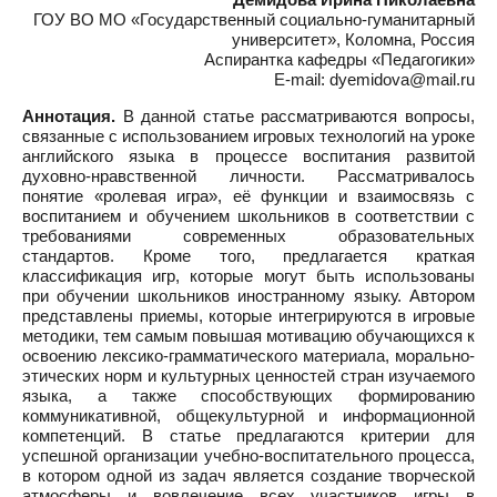
ГОУ ВО МО «Государственный социально-гуманитарный
университет», Коломна, Россия
Аспирантка кафедры «Педагогики»
E-mail: dyemidova@mail.ru
Аннотация.
В данной статье рассматриваются вопросы,
связанные с использованием игровых технологий на уроке
английского языка в процессе воспитания развитой
духовно-нравственной личности. Рассматривалось
понятие «ролевая игра», её функции и взаимосвязь с
воспитанием и обучением школьников в соответствии с
требованиями современных образовательных
стандартов. Кроме того, предлагается краткая
классификация игр, которые могут быть использованы
при обучении школьников иностранному языку. Автором
представлены приемы, которые интегрируются в игровые
методики, тем самым повышая мотивацию обучающихся к
освоению лексико-грамматического материала, морально-
этических норм и культурных ценностей стран изучаемого
языка, а также способствующих формированию
коммуникативной, общекультурной и информационной
компетенций. В статье предлагаются критерии для
успешной организации учебно-воспитательного процесса,
в котором одной из задач является создание творческой
атмосферы и вовлечение всех участников игры в