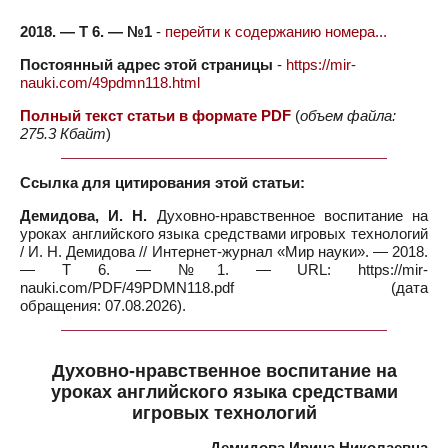
2018. — Т 6. — №1
-
перейти к содержанию номера...
Постоянный адрес этой страницы
-
https://mir-
nauki.com/49pdmn118.html
Полный текст статьи в формате PDF
(
объем файла:
275.3 Кбайт
)
Ссылка для цитирования этой статьи:
Демидова, И. Н.
Духовно-нравственное воспитание на
уроках английского языка средствами игровых технологий
/ И. Н. Демидова // Интернет-журнал «Мир науки». — 2018.
— Т 6. — №1. — URL: https://mir-
nauki.com/PDF/49PDMN118.pdf (дата
обращения: 07.08.2026).
Духовно-нравственное воспитание на
уроках английского языка средствами
игровых технологий
Демидова Ирина Николаевна