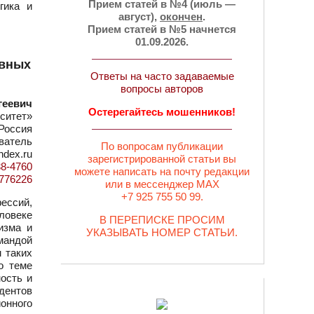
Прием статей в №4 (июль —
гика и
август),
окончен
.
Прием статей в №5 начнется
01.09.2026.
ивных
Ответы на часто задаваемые
вопросы авторов
геевич
Остерегайтесь мошенников!
ситет»
Россия
ватель
По вопросам публикации
ndex.ru
зарегистрированной статьи вы
38-4760
можете написать на почту редакции
d=776226
или в мессенджер MAX
+7 925 755 50 99.
ессий,
еловеке
В ПЕРЕПИСКЕ ПРОСИМ
изма и
УКАЗЫВАТЬ НОМЕР СТАТЬИ.
мандой
 таких
о теме
ость и
дентов
онного