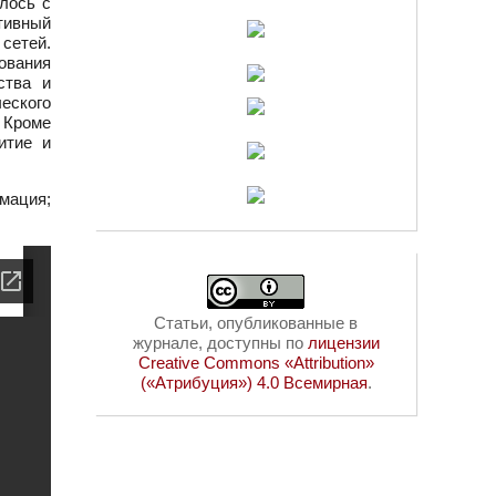
лось с
тивный
сетей.
ования
ства и
еского
 Кроме
итие и
ация;
Статьи, опубликованные в
журнале, доступны по
лицензии
Creative Commons «Attribution»
(«Атрибуция») 4.0 Всемирная
.