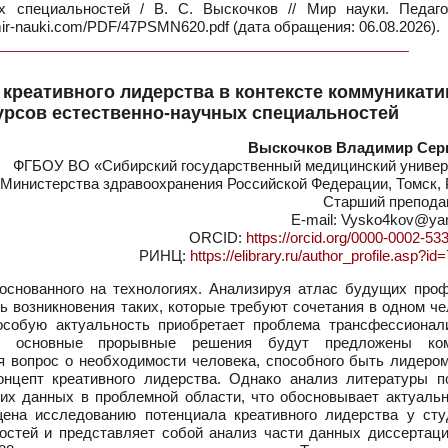
х специальностей / В. С. Выскочков // Мир науки. Педаго
mir-nauki.com/PDF/47PSMN620.pdf (дата обращения: 06.08.2026).
креативного лидерства в контексте коммуникат
урсов естественно-научных специальностей
Выскочков Владимир Сер
ФГБОУ ВО «Сибирский государственный медицинский универ
Министерства здравоохранения Российской Федерации, Томск, 
Старший препода
E-mail: Vysko4kov@ya
ORCID:
https://orcid.org/0000-0002-53
РИНЦ:
https://elibrary.ru/author_profile.asp?i
снованного на технологиях. Анализируя атлас будущих проф
ь возникновения таких, которые требуют сочетания в одном ч
 особую актуальность приобретает проблема трансфессионал
что основные прорывные решения будут предложены ко
я вопрос о необходимости человека, способного быть лидером
онцепт креативного лидерства. Однако анализ литературы п
их данных в проблемной области, что обосновывает актуальн
щена исследованию потенциала креативного лидерства у сту
остей и представляет собой анализ части данных диссертаци