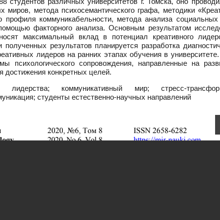
8 студентов различных университетов г. Томска, оно проводи
 миров, метода психосемантического графа, методики «Креа
го профиля коммуникабельности, метода анализа социальных 
омощью факторного анализа. Основным результатом исслед
носят максимальный вклад в потенциал креативного лидер
и полученных результатов планируется разработка диагностич
еативных лидеров на ранних этапах обучения в университете.
ммы психологического сопровождения, направленные на разв
я достижения конкретных целей.
 лидерства; коммуникативный мир; стресс-трансформ
муникация; студенты естественно-научных направлений