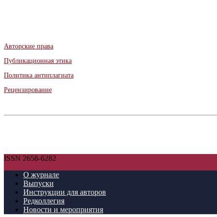
Авторские права
Публикационная этика
Политика антиплагиата
Рецензирование
ISSN 2658-6282
О журнале
Выпуски
Инструкции для авторов
Редколлегия
Новости и мероприятия