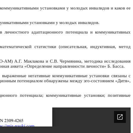
коммуникативными установками у молодых инвалидов и каков ее
муникативными установками у молодых инвалидов.
в личностного адаптационного потенциала и коммуникативных
атематической статистики (описательная, индуктивная, метод
-АМ) А.Г. Маклакова и С.В. Чермянина, методика исследования
нная анкета «Определение направленности личности» Б. Басса.
о выраженные негативные коммуникативные установки связаны с
ационным потенциалом обнаружены между эго-состоянием «Дитя»,
ионного потенциала; коммуникативные установки; позитивные