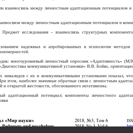
 ли взаимосвязь между личностным адаптационным потенциалом и 
 взаимосвязи между личностным адаптационным потенциалом и ком
. Предмет исследования – взаимосвязь структурных компоненто
ьзованием надежных и апробированных в психологии методов м
кономерностей.
тодик: многоуровневый личностный опросник «Адаптивность» (МЛО
«Диагностика коммуникативной установки» В.В. Бойко, ориентацио
х инвалидов с их и коммуникативными установками показал, чт
 При этом, наиболее значимые обратные связи с личностным адапт
й и открытой жестокости, обоснованного негативизма.
ый адаптационный потенциал; компоненты личностного адаптац
овки