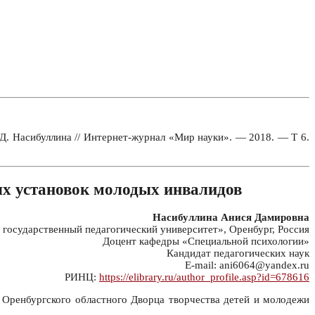
Д. Насибуллина // Интернет-журнал «Мир науки». — 2018. — Т 6.
ых установок молодых инвалидов
Насибуллина Анися Дамировна
осударственный педагогический университет», Оренбург, Россия
Доцент кафедры «Специальной психологии»
Кандидат педагогических наук
Е-mail: ani6064@yandex.ru
РИНЦ:
https://elibrary.ru/author_profile.asp?id=678616
 Оренбургского областного Дворца творчества детей и молодежи