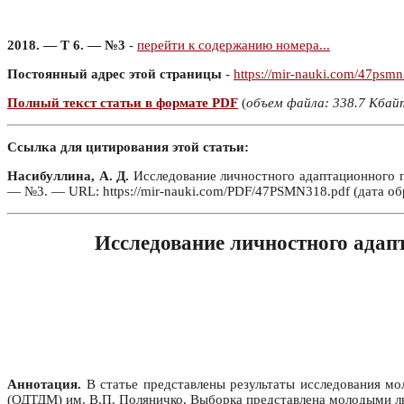
2018. — Т 6. — №3
-
перейти к содержанию номера...
Постоянный адрес этой страницы
-
https://mir-nauki.com/47psm
Полный текст статьи в формате PDF
(
объем файла: 338.7 Кбай
Ссылка для цитирования этой статьи:
Насибуллина, А. Д.
Исследование личностного адаптационного п
— №3. — URL: https://mir-nauki.com/PDF/47PSMN318.pdf (дата об
Исследование личностного адап
Аннотация.
В статье представлены результаты исследования мо
(ОДТДМ) им. В.П. Поляничко. Выборка представлена молодыми людь