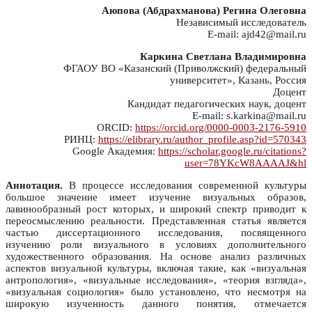
Аюпова (Абдрахманова) Регина Олеговна
Независимый исследователь
E-mail: ajd42@mail.ru
Каркина Светлана Владимировна
ФГАОУ ВО «Казанский (Приволжский) федеральный
университет», Казань, Россия
Доцент
Кандидат педагогических наук, доцент
E-mail: s.karkina@mail.ru
ORCID:
https://orcid.org/0000-0003-2176-5910
РИНЦ:
https://elibrary.ru/author_profile.asp?id=570343
Google Академия:
https://scholar.google.ru/citations?
user=78YKcW8AAAAJ&hl
Аннотация.
В процессе исследования современной культуры
большое значение имеет изучение визуальных образов,
лавинообразный рост которых, и широкий спектр приводит к
переосмыслению реальности. Представленная статья является
частью диссертационного исследования, посвященного
изучению роли визуального в условиях дополнительного
художественного образования. На основе анализ различных
аспектов визуальной культуры, включая такие, как «визуальная
антропология», «визуальные исследования», «теория взгляда»,
«визуальная социология» было установлено, что несмотря на
широкую изученность данного понятия, отмечается