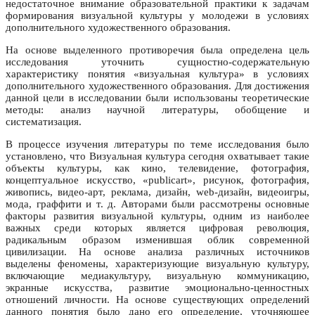
недостаточное внимание образовательной практики к задачам
формирования визуальной культуры у молодежи в условиях
дополнительного художественного образования.
На основе выделенного противоречия была определена цель
исследования уточнить сущностно-содержательную
характеристику понятия «визуальная культура» в условиях
дополнительного художественного образования. Для достижения
данной цели в исследовании были использованы теоретические
методы: анализ научной литературы, обобщение и
систематизация.
В процессе изучения литературы по теме исследования было
установлено, что Визуальная культура сегодня охватывает такие
объекты культуры, как кино, телевидение, фотография,
концептуальное искусство, «publicart», рисунок, фотография,
живопись, видео-арт, реклама, дизайн, web-дизайн, видеоигры,
мода, граффити и т. д. Авторами были рассмотрены основные
факторы развития визуальной культуры, одним из наиболее
важных среди которых является цифровая революция,
радикальным образом изменившая облик современной
цивилизации. На основе анализа различных источников
выделены феномены, характеризующие визуальную культуру,
включающие медиакультуру, визуальную коммуникацию,
экранные искусства, развитие эмоционально-ценностных
отношений личности. На основе существующих определений
данного понятия было дано его определение, уточняющее