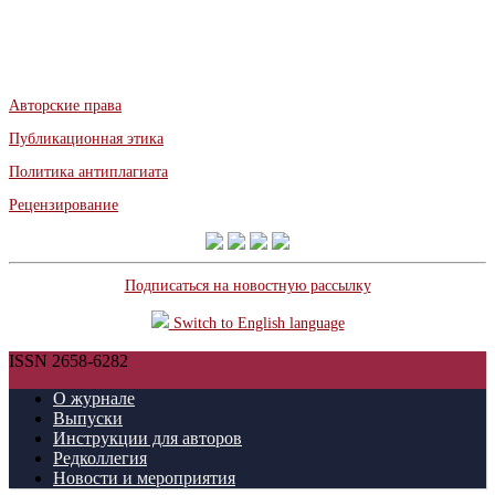
Авторские права
Публикационная этика
Политика антиплагиата
Рецензирование
Подписаться на новостную рассылку
Switch to English language
ISSN 2658-6282
О журнале
Выпуски
Инструкции для авторов
Редколлегия
Новости и мероприятия