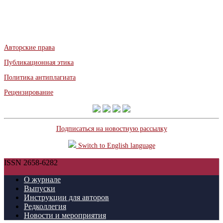
Авторские права
Публикационная этика
Политика антиплагиата
Рецензирование
Подписаться на новостную рассылку
Switch to English language
ISSN 2658-6282
О журнале
Выпуски
Инструкции для авторов
Редколлегия
Новости и мероприятия