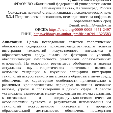
ФГАОУ ВО «Балтийский федеральный университет имени
Иммануила Канта», Калининград, Россия
Соискатель научной степени кандидата психологических наук
5.3.4 Педагогическая психология, психодиагностика цифровых
образовательных сред
E-mail: u-slam@yandex.ru
ORCID:
https://orcid.org/0009-0008-4651-2497
РИНЦ:
https://elibrary.ru/author_profile.asp?id=1323583
Аннотация.
Целью исследования является теоретическое
обоснование содержания психолого-педагогического аспекта
интеграции технологий искусственного интеллекта в
образовательную среду, анализ ее факторов и условий,
обеспечивающих безопасность участников образовательных
отношений. На основании результатов обобщения и анализа
актуальных научно-теоретических источников выявлены
основные тенденции в изучении специфики интеграции
технологий искусственного интеллекта в образовательную среду,
обозначены их характерные особенности применительно к
различным хронологическим периодам; выявлены основные
вызовы, угрозы и противоречия в данной сфере. В работе
установлена взаимосвязь между исходными интеллектуальными,
когнитивными и индивидуально-психологическими
особенностями субъекта и результатами использования им
технологий искусственного интеллекта в процессе
образовательной деятельности, обозначены последствия