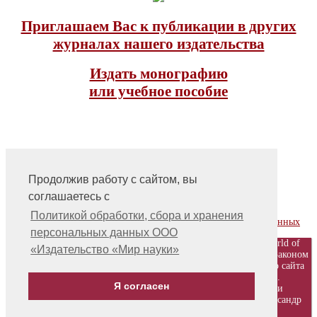
Приглашаем Вас к публикации в других
журналах нашего издательства
Издать монографию
или учебное пособие
Продолжив работу с сайтом, вы
соглашаетесь с
На главную
Контакты, учредитель, редакция
Политикой обработки, сбора и хранения
Политика обработки, сбора и хранения персональных данных
персональных данных ООО
© ООО «Издательство «Мир науки» \ «Publishing company «World of
«Издательство «Мир науки»
science», LLC Материалы, размещенные на сайте, охраняются Законом
о защите авторских прав. Публикация любых материалов этого сайта
запрещена без предварительного согласования с издательством.
Я согласен
Авторские права на размещенные на сайте научные публикации
принадлежат их авторам. Разработка и поддержка сайта - Александр
Павлов, pavlov@mir-nauki.com