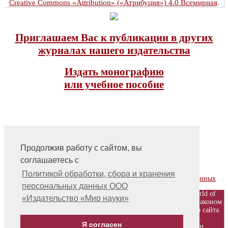
Creative Commons «Attribution» («Атрибуция») 4.0 Всемирная
.
Приглашаем Вас к публикации в других
журналах нашего издательства
Издать монографию
или учебное пособие
Продолжив работу с сайтом, вы
соглашаетесь с
На главную
Контакты, учредитель, редакция
Политикой обработки, сбора и хранения
Политика обработки, сбора и хранения персональных данных
персональных данных ООО
© ООО «Издательство «Мир науки» \ «Publishing company «World of
«Издательство «Мир науки»
science», LLC Материалы, размещенные на сайте, охраняются Законом
о защите авторских прав. Публикация любых материалов этого сайта
запрещена без предварительного согласования с издательством.
Я согласен
Авторские права на размещенные на сайте научные публикации