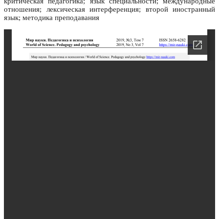
критическая педагогика; язык специальности; международные
отношения; лексическая интерференция; второй иностранный
язык; методика преподавания