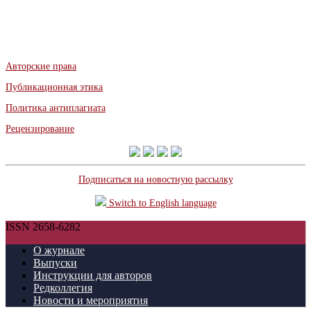
Авторские права
Публикационная этика
Политика антиплагиата
Рецензирование
Подписаться на новостную рассылку
Switch to English language
ISSN 2658-6282
О журнале
Выпуски
Инструкции для авторов
Редколлегия
Новости и мероприятия