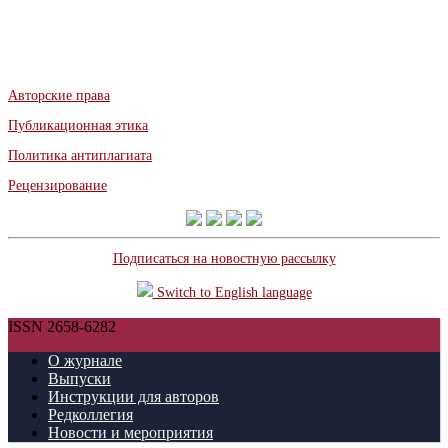
Авторские права
Публикационная этика
Политика антиплагиата
Рецензирование
Подписаться на новостную рассылку
Switch to English language
ISSN 2658-6282
О журнале
Выпуски
Инструкции для авторов
Редколлегия
Новости и мероприятия