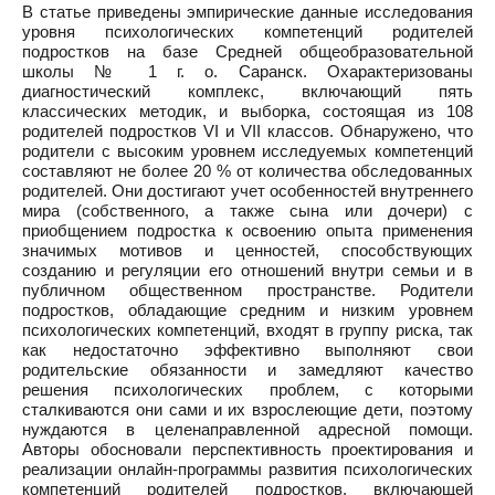
В статье приведены эмпирические данные исследования
уровня психологических компетенций родителей
подростков на базе Средней общеобразовательной
школы № 1 г. о. Саранск. Охарактеризованы
диагностический комплекс, включающий пять
классических методик, и выборка, состоящая из 108
родителей подростков VI и VII классов. Обнаружено, что
родители с высоким уровнем исследуемых компетенций
составляют не более 20 % от количества обследованных
родителей. Они достигают учет особенностей внутреннего
мира (собственного, а также сына или дочери) с
приобщением подростка к освоению опыта применения
значимых мотивов и ценностей, способствующих
созданию и регуляции его отношений внутри семьи и в
публичном общественном пространстве. Родители
подростков, обладающие средним и низким уровнем
психологических компетенций, входят в группу риска, так
как недостаточно эффективно выполняют свои
родительские обязанности и замедляют качество
решения психологических проблем, с которыми
сталкиваются они сами и их взрослеющие дети, поэтому
нуждаются в целенаправленной адресной помощи.
Авторы обосновали перспективность проектирования и
реализации онлайн-программы развития психологических
компетенций родителей подростков, включающей