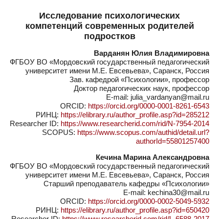
Исследование психологических
компетенций современных родителей
подростков
Варданян Юлия Владимировна
ФГБОУ ВО «Мордовский государственный педагогический
университет имени М.Е. Евсевьева», Саранск, Россия
Зав. кафедрой «Психологии», профессор
Доктор педагогических наук, профессор
E-mail: julia_vardanyan@mail.ru
ORCID:
https://orcid.org/0000-0001-8261-6543
РИНЦ:
https://elibrary.ru/author_profile.asp?id=285212
Researcher ID:
https://www.researcherid.com/rid/N-7954-2014
SCOPUS:
https://www.scopus.com/authid/detail.url?
authorId=55801257400
Кечина Марина Александровна
ФГБОУ ВО «Мордовский государственный педагогический
университет имени М.Е. Евсевьева», Саранск, Россия
Старший преподаватель кафедры «Психологии»
E-mail: kechina30@mail.ru
ORCID:
https://orcid.org/0000-0002-5049-5932
РИНЦ:
https://elibrary.ru/author_profile.asp?id=650420
Researcher ID:
https://www.researcherid.com/rid/L-6588-2017