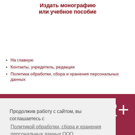
Издать монографию
или учебное пособие
На главную
Контакты, учредитель, редакция
Политика обработки, сбора и хранения персональных
данных
12+
© ООО «Издательство «Мир науки» \
«Publishing company «World of science»,
Продолжив работу с сайтом, вы
LLC Материалы, размещенные на сайте,
соглашаетесь с
охраняются Законом о защите авторских
прав. Публикация любых материалов
Политикой обработки, сбора и хранения
этого сайта запрещена без
персональных данных ООО