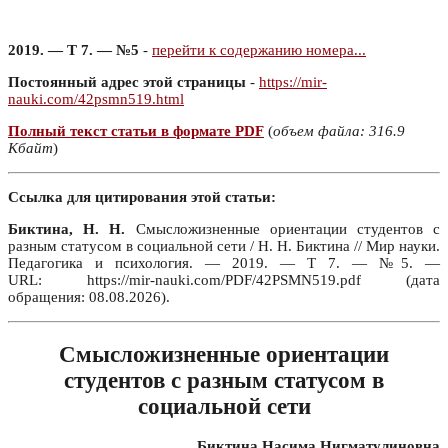
2019. — Т 7. — №5
-
перейти к содержанию номера...
Постоянный адрес этой страницы
-
https://mir-
nauki.com/42psmn519.html
Полный текст статьи в формате PDF
(
объем файла: 316.9
Кбайт
)
Ссылка для цитирования этой статьи:
Биктина, Н. Н.
Смысложизненные ориентации студентов с
разным статусом в социальной сети / Н. Н. Биктина // Мир науки.
Педагогика и психология. — 2019. — Т 7. — №5. —
URL: https://mir-nauki.com/PDF/42PSMN519.pdf (дата
обращения: 08.08.2026).
Смысложизненные ориентации
студентов с разным статусом в
социальной сети
Биктина Насима Нигматулиновна