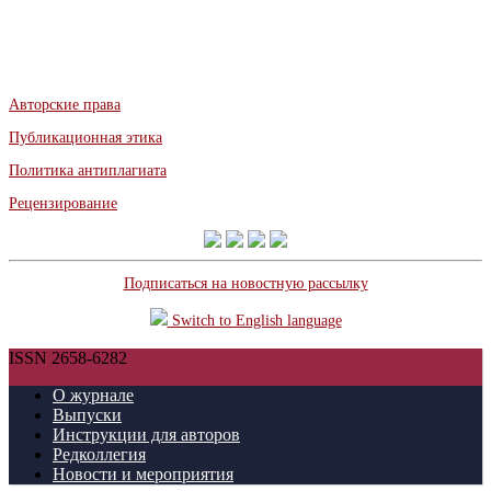
Авторские права
Публикационная этика
Политика антиплагиата
Рецензирование
Подписаться на новостную рассылку
Switch to English language
ISSN 2658-6282
О журнале
Выпуски
Инструкции для авторов
Редколлегия
Новости и мероприятия