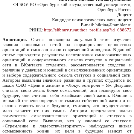
ФГБОУ ВО «Оренбургский государственный университет»,
Оренбург, Россия
Доцент
Кандидат психологических наук, доцент
E-mail: biktina@rambler.ru
РИНЦ:
http://elibrary.ru/author_profile.asp?id=688672
Аннотация.
Статья посвящена актуальной теме изучения
влияния социальных сетей на формирование ценностных
ориентаций и смыслов жизни современной молодежи. В данной
статье приводятся результаты исследования смысложизненных
ориентаций и содержательного смысла статусов в социальной
сети в ВКонтакте студентов, рассматривается сходство и
различие у девушек и юношей в смысложизненных ориентациях
и выборе содержательного смысла статусов в социальной сети.
Автором выявлены значимые различия в группах студентов по
шкале СЖО «Цели в жизни» и «Локус контроля – Я». Девушки
считают свою жизнь более осмысленной, они планируют свое
будущее, они считают себя хозяйками своей жизни. Юноши в
меньшей степени определяют смыслы собственной жизни и не
склоны ставить цели в будущем, считают, что осуществление
мало зависит от них самих. Автором представлен анализ
взаимосвязи смысложизненных ориентаций и статусов в
социальной сети. Выявлено, что у юношей со статусом
«Стремление к лидерству/авторитету» наблюдается низкая
осмысленность жизни, их цели в будущем зависят от