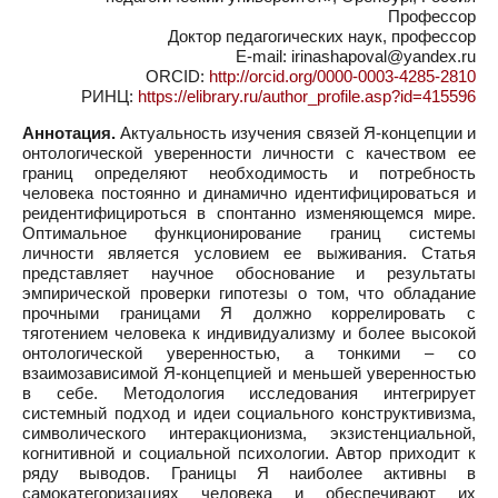
Профессор
Доктор педагогических наук, профессор
E-mail: irinashapoval@yandex.ru
ORCID:
http://orcid.org/0000-0003-4285-2810
РИНЦ:
https://elibrary.ru/author_profile.asp?id=415596
Аннотация.
Актуальность изучения связей Я-концепции и
онтологической уверенности личности с качеством ее
границ определяют необходимость и потребность
человека постоянно и динамично идентифицироваться и
реидентифицироться в спонтанно изменяющемся мире.
Оптимальное функционирование границ системы
личности является условием ее выживания. Статья
представляет научное обоснование и результаты
эмпирической проверки гипотезы о том, что обладание
прочными границами Я должно коррелировать с
тяготением человека к индивидуализму и более высокой
онтологической уверенностью, а тонкими – со
взаимозависимой Я-концепцией и меньшей уверенностью
в себе. Методология исследования интегрирует
системный подход и идеи социального конструктивизма,
символического интеракционизма, экзистенциальной,
когнитивной и социальной психологии. Автор приходит к
ряду выводов. Границы Я наиболее активны в
самокатегоризациях человека и обеспечивают их