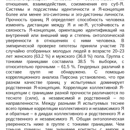
отношения, взаимодействия, соизменения его суб-Я.
Системы и подсистемы идентичности и Я-концепция
более или менее эго-синтонны и эго-дистонны личности.
Прочность границ Я определяет способность человека
изменять дистанции между Я и не-Я, устойчивость и
связность Я-концепции, ориентацию идентификаций на
внутренний или внешний мир и степень онтологической
уверенности в отношениях с ними человека. В
эмпирической проверке гипотезы приняли участие 78
случайно отобранных молодых людей в возрасте 20–23
лет женского (63.2 %) и мужского (36.8 %) пола. Группа с
тонкими границами составила 38.5 % выборки, с
относительно прочными – 61.5 %. Гендерных различий в
составе групп не обнаружено. С помощью
корреляционного анализа Пирсона установлено, что при
разном качестве границ у испытуемых доминирует
родственная Я-концепция. Корреляции коллективной Я-
концепции с границами разной прочности различаются по
тесноте (силе), а независимой и родственной – по
направленности. Между разными Я испытуемых теснее
всего прямые корреляции коллективного и независимого Я
и обратные – в диадах коллективного и родственного Я и
родственного и независимого Я. Общая онтологическая
уверенность ниже в группе с тонкими границами. Чем
тоньше границы, тем значимее контакты с миром и