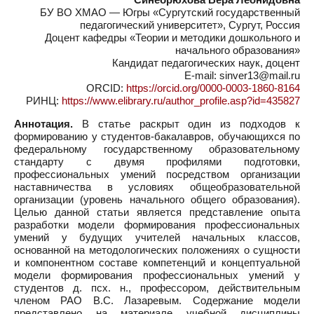
БУ ВО ХМАО — Югры «Сургутский государственный
педагогический университет», Сургут, Россия
Доцент кафедры «Теории и методики дошкольного и
начального образования»
Кандидат педагогических наук, доцент
E-mail: sinver13@mail.ru
ORCID:
https://orcid.org/0000-0003-1860-8164
РИНЦ:
https://www.elibrary.ru/author_profile.asp?id=435827
Аннотация.
В статье раскрыт один из подходов к
формированию у студентов-бакалавров, обучающихся по
федеральному государственному образовательному
стандарту с двумя профилями подготовки,
профессиональных умений посредством организации
наставничества в условиях общеобразовательной
организации (уровень начального общего образования).
Целью данной статьи является представление опыта
разработки модели формирования профессиональных
умений у будущих учителей начальных классов,
основанной на методологических положениях о сущности
и компонентном составе компетенций и концептуальной
модели формирования профессиональных умений у
студентов д. псх. н., профессором, действительным
членом РАО В.С. Лазаревым. Содержание модели
представлено на материале учебной дисциплины