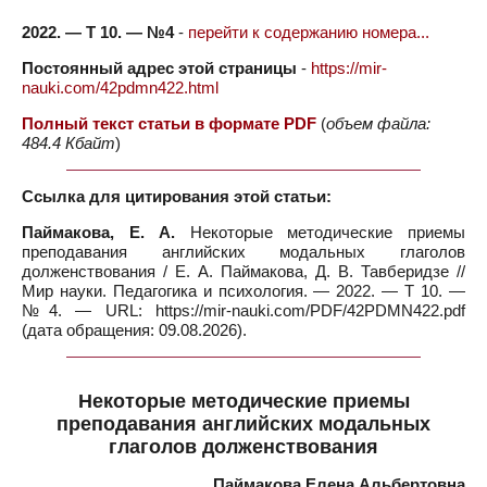
2022. — Т 10. — №4
-
перейти к содержанию номера...
Постоянный адрес этой страницы
-
https://mir-
nauki.com/42pdmn422.html
Полный текст статьи в формате PDF
(
объем файла:
484.4 Кбайт
)
Ссылка для цитирования этой статьи:
Паймакова, Е. А.
Некоторые методические приемы
преподавания английских модальных глаголов
долженствования / Е. А. Паймакова, Д. В. Тавберидзе //
Мир науки. Педагогика и психология. — 2022. — Т 10. —
№4. — URL: https://mir-nauki.com/PDF/42PDMN422.pdf
(дата обращения: 09.08.2026).
Некоторые методические приемы
преподавания английских модальных
глаголов долженствования
Паймакова Елена Альбертовна