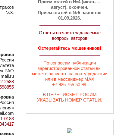
Прием статей в №4 (июль —
трахов
август),
окончен
.
. — №3.
Прием статей в №5 начнется
01.09.2026.
Ответы на часто задаваемые
вопросы авторов
Остерегайтесь мошенников!
ировна
Россия
По вопросам публикации
льтета
зарегистрированной статьи вы
мик РАО
можете написать на почту редакции
mail.ru
или в мессенджер MAX
02-2588
+7 925 755 50 99.
9598855
В ПЕРЕПИСКЕ ПРОСИМ
оровна
УКАЗЫВАТЬ НОМЕР СТАТЬИ.
Россия
логия»
ail.com
51-0183
=1043417
лаевна