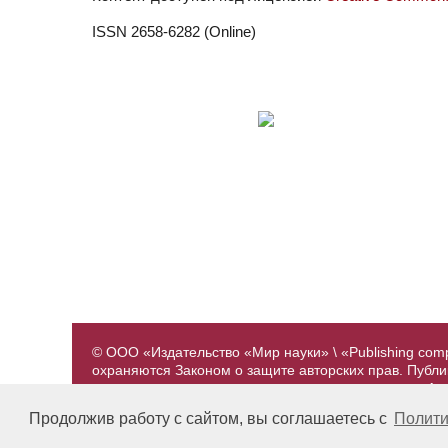
ISSN 2658-6282 (Online)
© ООО «Издательство «Мир науки» \ «Publishing com
охраняются Законом о защите авторских прав. Публ
предварительного согласования с издательством. А
принадлежат их авторам. Разработка и поддержка са
Продолжив работу с сайтом, вы соглашаетесь с
Полити