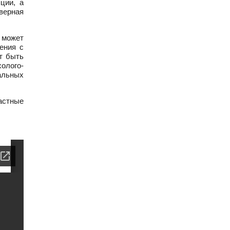
ции, а
верная
 может
ения с
т быть
олого-
альных
астные