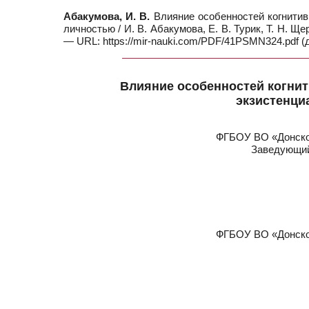
Абакумова, И. В.
Влияние особенностей когнитив
личностью / И. В. Абакумова, Е. В. Турик, Т. Н. Щ
— URL: https://mir-nauki.com/PDF/41PSMN324.pdf (д
Влияние особенностей когни
экзистенци
ФГБОУ ВО «Донской
Заведующий
ФГБОУ ВО «Донской