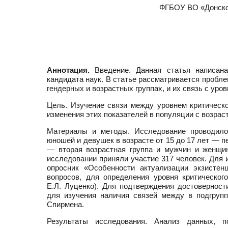
ФГБОУ ВО «Донской
Аннотация.
Введение. Данная статья написана
кандидата наук. В статье рассматривается пробл
гендерных и возрастных группах, и их связь с ур
Цель. Изучение связи между уровнем критическ
изменения этих показателей в популяции с возрас
Материалы и методы. Исследование проводилос
юношей и девушек в возрасте от 15 до 17 лет — пе
— вторая возрастная группа и мужчин и женщин
исследовании приняли участие 317 человек. Для 
опросник «Особенности актуализации экзистен
вопросов, для определения уровня критическог
Е.Л. Луценко). Для подтверждения достоверност
для изучения наличия связей между в подгруп
Спирмена.
Результаты исследования. Анализ данных, п