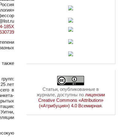
Россия
логия»
офессор
@list.ru
14-185X
d=630739
тепени
 разных
 также
групп:
 25 лет
Статьи, опубликованные в
сего в
журнале, доступны по
лицензии
анкета-
Creative Commons «Attribution»
крытых
(«Атрибуция») 4.0 Всемирная
.
тация:
Уитни,
еляции
ысокую