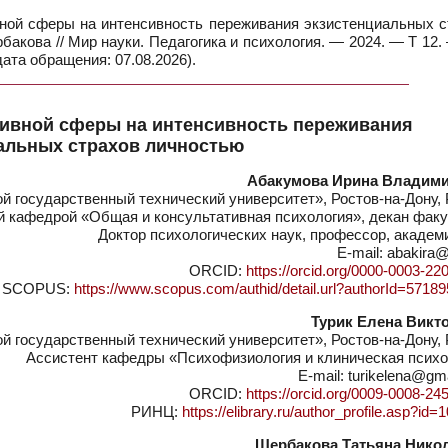
ной сферы на интенсивность переживания экзистенциальных с
ербакова // Мир науки. Педагогика и психология. — 2024. — Т 12
ата обращения: 07.08.2026).
тивной сферы на интенсивность переживания
альных страхов личностью
Абакумова Ирина Владим
 государственный технический университет», Ростов-на-Дону, 
 кафедрой «Общая и консультативная психология», декан факу
Доктор психологических наук, профессор, акаде
E-mail: abakira@
ORCID:
https://orcid.org/0000-0003-22
SCOPUS:
https://www.scopus.com/authid/detail.url?authorId=5718
Турик Елена Викт
 государственный технический университет», Ростов-на-Дону, 
Ассистент кафедры «Психофизиология и клиническая психо
E-mail: turikelena@gm
ORCID:
https://orcid.org/0009-0008-24
РИНЦ:
https://elibrary.ru/author_profile.asp?id
Щербакова Татьяна Нико