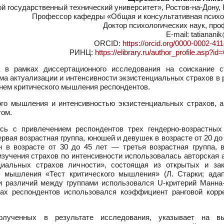
 государственный технический университет», Ростов-на-Дону, 
Профессор кафедры «Общая и консультативная психо
Доктор психологических наук, пр
E-mail: tatiananik
ORCID:
https://orcid.org/0000-0002-41
РИНЦ:
https://elibrary.ru/author_profile.asp?i
 в рамках диссертационного исследования на соискание с
ема актуализации и интенсивности экзистенциальных страхов в
овнем критического мышления респондентов.
ого мышления и интенсивностью экзистенциальных страхов, а
том.
ь с привлечением респондентов трех гендерно-возрастных 
рвая возрастная группа, юношей и девушек в возрасте от 20 до
 в возрасте от 30 до 45 лет — третья возрастная группа, в
изучения страхов по интенсивности использовалась авторская 
циальных страхов личности», состоящая из открытых и за
о мышления «Тест критического мышления» (Л. Старки; адап
и различий между группами использовался U-критерий Манна-
пах респондентов использовался коэффициент ранговой корр
олученных в результате исследования, указывает на в