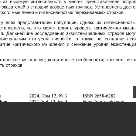
и их высокую интенсивность у многих представителей популя
оказателей в старших возрастных группах. Установлена досто
еского мышления и интенсивностью переживаемых страхов.
у всех представителей популяции, однако их интенсивность
становлено, на это может влиять уровень критического мышл
тся. Дальнейшие исследования экзистенциальных страхов могу
циональным статусом личности, а также на создание псих
звитие критического мышления и снижение уровня экзистенци
тическое мышление; когнитивные особенности; тревога; возр
ть страхов