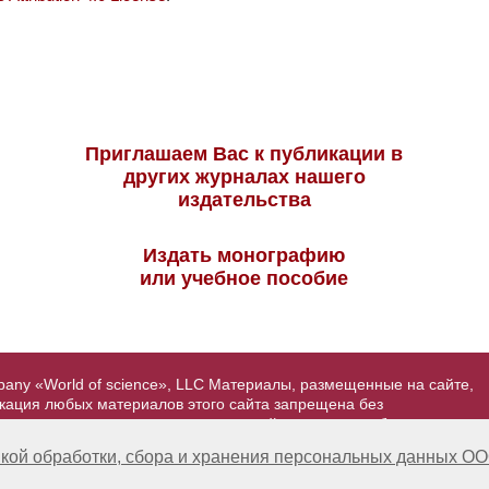
Приглашаем Вас к публикации в
других журналах нашего
издательства
Издать монографию
или учебное пособие
pany «World of science», LLC Материалы, размещенные на сайте,
икация любых материалов этого сайта запрещена без
вторские права на размещенные на сайте научные публикации
йта - Александр Павлов, pavlov@mir-nauki.com
кой обработки, сбора и хранения персональных данных ОО