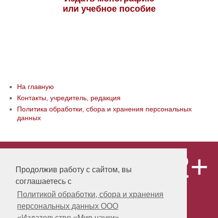
или учебное пособие
На главную
Контакты, учредитель, редакция
Политика обработки, сбора и хранения персональных
данных
12+
© ООО «Издательство «Мир науки» \
«Publishing company «World of science»,
Продолжив работу с сайтом, вы
LLC Материалы, размещенные на сайте,
соглашаетесь с
охраняются Законом о защите авторских
прав. Публикация любых материалов
Политикой обработки, сбора и хранения
этого сайта запрещена без
персональных данных ООО
предварительного согласования с
издательством. Авторские права на
«Издательство «Мир науки»