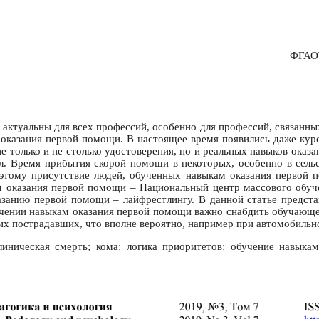
ФГАОУ
ктуальны для всех профессий, особенно для профессий, связанных 
 оказания первой помощи. В настоящее время появились даже курс
е только и не столько удостоверения, но и реальных навыков оказ
ал. Время прибытия скорой помощи в некоторых, особенно в сел
оэтому присутствие людей, обученных навыкам оказания первой
м оказания первой помощи – Национальный центр массового обуч
азанию первой помощи – лайфрестлингу. В данной статье предста
чении навыкам оказания первой помощи важно снабдить обучающег
ких пострадавших, что вполне вероятно, например при автомобильн
иническая смерть; кома; логика приоритетов; обучение навыка