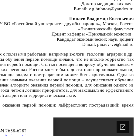
Доктор медицинских наук
E-mail: v.g.bubnov@yandex.ru
Пинаев Владимир Евгеньевич
 ВО «Российский университет дружбы народов», Москва, Россия
«Экологический» факультет
Доцент кафедры «Прикладной экологии»
Кандидат экономических наук, доцент
E-mail: pinaev-ve@mail.ru
с полевыми работами, например экологи, геологии, аграрии и др.
ы обучения первой помощи онлайн, что не вполне корректно так
ания первой помощи. Статья посвящена вопросу обучения навыкам
ьских регионах России может быть достаточно продолжительным,
 помощи рядом с пострадавшим может быть критичным. Одна из
ения навыкам оказания первой помощи – осуществляет обучение
влен алгоритм оказания первой помощи, для описания одного из
ося четкой логикой приоритетов, для максимально эффективного
ой аварии или террористическом акте.
м оказания первой помощи; лайфрестлинг; пострадавший; время