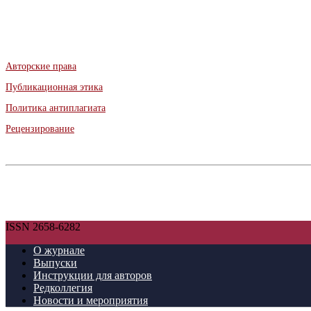
Авторские права
Публикационная этика
Политика антиплагиата
Рецензирование
ISSN 2658-6282
О журнале
Выпуски
Инструкции для авторов
Редколлегия
Новости и мероприятия