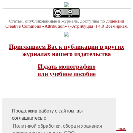
Статьи, опубликованные в журнале, доступны по
лицензии
Creative Commons «Attribution» («Атрибуция») 4.0 Всемирная
.
Приглашаем Вас к публикации в других
журналах нашего издательства
Издать монографию
или учебное пособие
Продолжив работу с сайтом, вы
соглашаетесь с
На главную
Контакты, учредитель, редакция
Политикой обработки, сбора и хранения
Политика обработки, сбора и хранения персональных данных