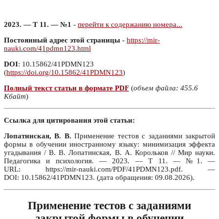
2023. — Т 11. — №1
-
перейти к содержанию номера...
Постоянный адрес этой страницы
-
https://mir-
nauki.com/41pdmn123.html
DOI
: 10.15862/41PDMN123
(
https://doi.org/10.15862/41PDMN123
)
Полный текст статьи в формате PDF
(
объем файла: 455.6
Кбайт
)
Ссылка для цитирования этой статьи:
Лопатинская, В. В.
Применение тестов с заданиями закрытой
формы в обучении иностранному языку: минимизация эффекта
угадывания / В. В. Лопатинская, В. А. Корольков // Мир науки.
Педагогика и психология. — 2023. — Т 11. — №1. —
URL: https://mir-nauki.com/PDF/41PDMN123.pdf. —
DOI: 10.15862/41PDMN123. (дата обращения: 09.08.2026).
Применение тестов с заданиями
закрытой формы в обучении