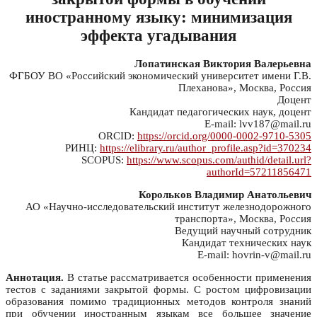
иностранному языку: минимизация
эффекта угадывания
Лопатинская Виктория Валерьевна
ФГБОУ ВО «Российский экономический университет имени Г.В.
Плеханова», Москва, Россия
Доцент
Кандидат педагогических наук, доцент
E-mail: lvv187@mail.ru
ORCID:
https://orcid.org/0000-0002-9710-5305
РИНЦ:
https://elibrary.ru/author_profile.asp?id=370234
SCOPUS:
https://www.scopus.com/authid/detail.url?
authorId=57211856471
Корольков Владимир Анатольевич
АО «Научно-исследовательский институт железнодорожного
транспорта», Москва, Россия
Ведущий научный сотрудник
Кандидат технических наук
E-mail: hovrin-v@mail.ru
Аннотация.
В статье рассматривается особенности применения
тестов с заданиями закрытой формы. С ростом цифровизации
образования помимо традиционных методов контроля знаний
при обучении иностранным языкам все большее значение