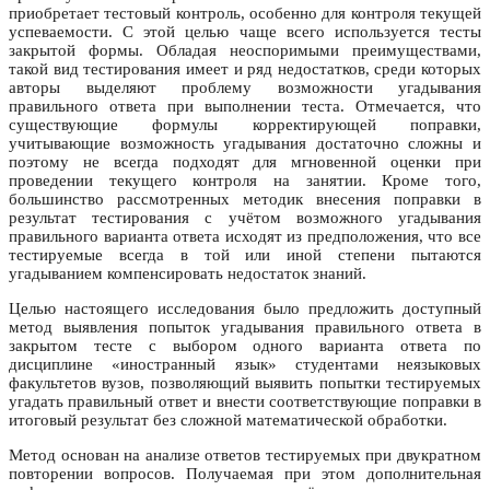
приобретает тестовый контроль, особенно для контроля текущей
успеваемости. С этой целью чаще всего используется тесты
закрытой формы. Обладая неоспоримыми преимуществами,
такой вид тестирования имеет и ряд недостатков, среди которых
авторы выделяют проблему возможности угадывания
правильного ответа при выполнении теста. Отмечается, что
существующие формулы корректирующей поправки,
учитывающие возможность угадывания достаточно сложны и
поэтому не всегда подходят для мгновенной оценки при
проведении текущего контроля на занятии. Кроме того,
большинство рассмотренных методик внесения поправки в
результат тестирования с учётом возможного угадывания
правильного варианта ответа исходят из предположения, что все
тестируемые всегда в той или иной степени пытаются
угадыванием компенсировать недостаток знаний.
Целью настоящего исследования было предложить доступный
метод выявления попыток угадывания правильного ответа в
закрытом тесте с выбором одного варианта ответа по
дисциплине «иностранный язык» студентами неязыковых
факультетов вузов, позволяющий выявить попытки тестируемых
угадать правильный ответ и внести соответствующие поправки в
итоговый результат без сложной математической обработки.
Метод основан на анализе ответов тестируемых при двукратном
повторении вопросов. Получаемая при этом дополнительная