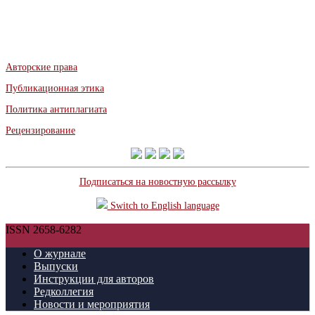
Авторские права
Публикационная этика
Политика антиплагиата
Рецензирование
Подписаться на новостную рассылку
Switch to English language
ISSN 2658-6282
О журнале
Выпуски
Инструкции для авторов
Редколлегия
Новости и мероприятия