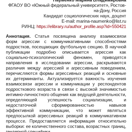
ФГАОУ ВО «Южный федеральный университет», Ростов-
на-Дону, Россия
Кандидат социологических наук, доцент
E-mail: marina-naumenko@list.ru
РИНЦ:
https://elibrary.ru/author_profile.asp?id=550421
Аннотация.
Статья посвящена анализу взаимосвязи
форм агрессии с коммуникативными способностями
подростков, посещающих футбольную секцию. В научной
публикации подробно описывается агрессия как
социально-психологический феномен, приводятся
направления в исследовании агрессии, раскрываются
различия между агрессией и агрессивным поведением,
перечисляются формы агрессивных реакций и основные
их детерминанты. Актуализируется важность изучения
взаимосвязи агрессии и коммуникации у респондентов
подросткового возраста в связи с высокой значимостью
интимно-личностного общения как ведущей деятельности,
определяющей успешность социализации, и
недостаточной сформированностью навыков
эффективной коммуникации, что может являться
предпосылкой агрессивных реакций в коммуникативном
процессе. Предоставляется информация относительно
выборки: ее количественного состава, возрастных границ,
гендерной специфики.