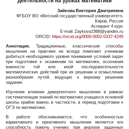
деятельности на уроках математики
Зайкова Виктория Дмитриевна
ФГБОУ ВО «Вятский государственный университет»,
Киров, Россия
Аспирант 4 курс
E-mail: Zaykova1988@yandex.ru
ORCID:
https://orcid.org/0000-0002-0337-4249
Аннотация.
Традиционные, классические способы
мышления на практике не всегда помогают ученикам
добиться необходимого уровня понимания условий задач
при подготовке к экзаменам по математике, осознания
важности той или иной последовательности
математических действий при их решении и осмысления
разнообразия путей, ведущих к верному решению
задания.
Изучение влияния дивергентного мышления в рамках
систематизации знаний по математике учащихся основной
школы крайне важно, в частности, в период подготовки к
ОГЭ по математике.
В работе обосновывается, что особенностью
вариативного и креативного мышления является его
способность помочь ученику при анализе задачных