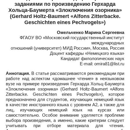
заданиями по произведению Герхарда
Хольца-Баумерта «Злоключения озорника»
(Gerhard Holtz-Baumert «Alfons Zitterbacke.
Geschichten eines Pechvogels»)
Омельченко Марина Сергеевна
ФГАОУ ВО «Московский государственный институт
международных
отношений (университет) МИД России», Москва, Россия
Доцент кафедры «Немецкого языка»
Кандидат филологических наук
E-mail: omira81@list.ru
Аннотация.
В статье рассматриваются рекомендации при
работе над аспектом «домашнее чтение» в неязыковом
вузе на примере произведения Герхарда Хольц-Баумерта
«Злоключения озорника» (Gerhard Holtz-Baumert «Alfons
Zitterbacke. Geschichten eines Pechvogels»), которое
предназначено для студентов, изучающих немецкий язык
в качестве иностранного языка с уровнем А2, а также для
лиц, изучающих немецкий язык на курсах или
самостоятельно. Особое внимание уделяется проблеме
выбора произведения, а именно, какие критерии следует
учитывать при отборе материала для чтения.