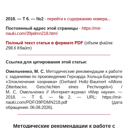
2018. — Т 6. — №2
-
перейти к содержанию номера...
Постоянный адрес этой страницы
-
https://mir-
nauki.com/39pdmn218.html
Полный текст статьи в формате PDF
(
объем файла:
298.6 Кбайт
)
Ссылка для цитирования этой статьи:
Омельченко, М. С.
Методические рекомендации к работе
с заданиями по произведению Герхарда Хольца-Баумерта
«Злоключения озорника» (Gerhard Holtz-Baumert «Alfons
Zitterbacke. Geschichten eines Pechvogels») /
М. С. Омельченко // Интернет-журнал «Мир науки». —
2018. — Т 6. — №2. — URL: https://mir-
nauki.com/PDF/39PDMN218.pdf (дата
обращения: 06.08.2026).
Методические рекомендации к работе с