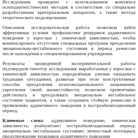
Исследование проведено с использованием комплекса
психодиагностических методик в соответствии со специально
разработанным критериальным аппаратом, а также метода
теоретического моделирования.
Описанная исследовательская работа позволила найти
эффективные условия профилактики рецидивов аддиктивного
поведения у взрослых с химической зависимостью, чтобы
компенсировать отсутствие специальных программ преодоления
эмоционально-нестабильного состояния в период ремиссии
после нахождения в специализированном учреждении.
Результаты проведённой экспериментальной работы
подтвердили гипотезу исследования: выработанные у взрослых с
химической зависимостью определённые умения овладевать
трудными ситуациями, развитые при этом конструктивные
способы преодоления психоэмоционального напряжения,
укрепления своей жизнестойкости, позволили превентивно
действовать и преодолевать эмоционально нестабильное
состояние пациентов, а также сохранить стойкую ремиссию в
проявлениях аддиктивного поведения в постреабилитационный
период.
Ключевые слова:
аддиктивное поведение; химическая
зависимость; реабилитант; постреабилитационный период;
эмоционально нестабильное состояние; личностный потенциал;
предупреждение рецидивов аддиктивного поведения