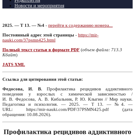
Редколлегия
Новости и мероприятия
2025. — Т 13. — №4
-
перейти к содержанию номера...
Постоянный адрес этой страницы
-
https://mir-
nauki.com/37psmn425.html
Полный текст статьи в формате PDF
(
объем файла: 713.3
Кбайт
)
JATS XML
Ссылка для цитирования этой статьи:
Федосова, И. В.
Профилактика рецидивов аддиктивного
поведения у взрослых с химической зависимостью /
И. В. Федосова, А. В. Кибальник, Р. Ю. Клыгин // Мир науки.
Педагогика и психология. — 2025. — Т 13. — №4. —
URL: https://mir-nauki.com/PDF/37PSMN425.pdf (дата
обращения: 10.08.2026).
Профилактика рецидивов аддиктивного