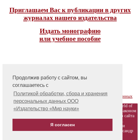
Приглашаем Вас к публикации в других
журналах нашего издательства
Издать монографию
или учебное пособие
Продолжив работу с сайтом, вы
соглашаетесь с
На главную
Контакты, учредитель, редакция
Политикой обработки, сбора и хранения
Политика обработки, сбора и хранения персональных данных
персональных данных ООО
© ООО «Издательство «Мир науки» \ «Publishing company «World of
«Издательство «Мир науки»
science», LLC Материалы, размещенные на сайте, охраняются Законом
о защите авторских прав. Публикация любых материалов этого сайта
запрещена без предварительного согласования с издательством.
Я согласен
Авторские права на размещенные на сайте научные публикации
принадлежат их авторам. Разработка и поддержка сайта - Александр
Павлов, pavlov@mir-nauki.com