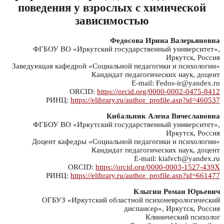
поведения у взрослых с химической
зависимостью
Федосова Ирина Валерьяновна
ФГБОУ ВО «Иркутский государственный университет»,
Иркутск, Россия
Заведующая кафедрой «Социальной педагогики и психологии»
Кандидат педагогических наук, доцент
E-mail: Fedos-ir@yandex.ru
ORCID:
https://orcid.org/0000-0002-0475-8412
РИНЦ:
https://elibrary.ru/author_profile.asp?id=460537
Кибальник Алена Вячеславовна
ФГБОУ ВО «Иркутский государственный университет»,
Иркутск, Россия
Доцент кафедры «Социальной педагогики и психологии»
Кандидат педагогических наук, доцент
E-mail: kialvch@yandex.ru
ORCID:
https://orcid.org/0000-0003-1527-439X
РИНЦ:
https://elibrary.ru/author_profile.asp?id=661477
Клыгин Роман Юрьевич
ОГБУЗ «Иркутский областной психоневрологический
диспансер», Иркутск, Россия
Клинический психолог