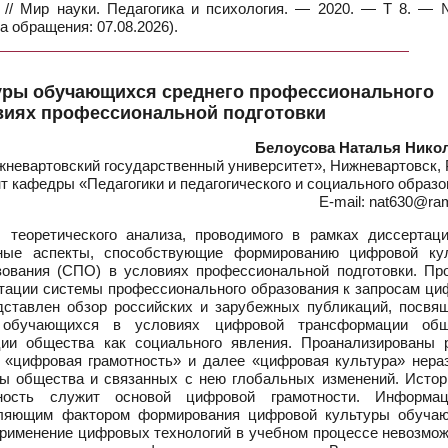
а // Мир науки. Педагогика и психология. — 2020. — Т 8. —
а обращения: 07.08.2026).
уры обучающихся среднего профессионального
виях профессиональной подготовки
Белоусова Наталья Нико
евартовский государственный университет», Нижневартовск, 
т кафедры «Педагогики и педагогического и социального образ
E-mail: nat630@ram
теоретического анализа, проводимого в рамках диссертаци
ьные аспекты, способствующие формированию цифровой ку
зования (СПО) в условиях профессиональной подготовки. Пр
тации системы профессионального образования к запросам ци
дставлен обзор российских и зарубежных публикаций, посвя
 обучающихся в условиях цифровой трансформации общ
ии общества как социального явления. Проанализированы 
 «цифровая грамотность» и далее «цифровая культура» нера
ы общества и связанных с нею глобальных изменений. Истор
ность служит основой цифровой грамотности. Информац
еляющим фактором формирования цифровой культуры обуча
рименение цифровых технологий в учебном процессе невозмож