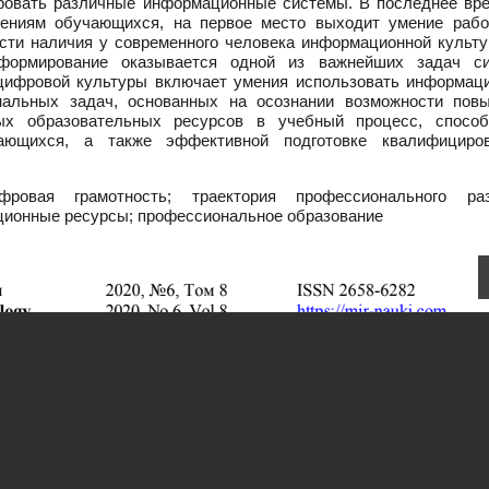
ировать различные информационные системы. В последнее вр
ениям обучающихся, на первое место выходит умение рабо
сти наличия у современного человека информационной культу
формирование оказывается одной из важнейших задач с
цифровой культуры включает умения использовать информац
нальных задач, основанных на осознании возможности пов
ых образовательных ресурсов в учебный процесс, способ
ющихся, а также эффективной подготовке квалифициро
овая грамотность; траектория профессионального раз
ционные ресурсы; профессиональное образование