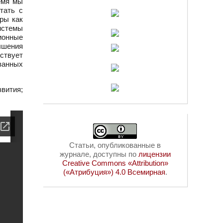
емя мы
тать с
ры как
истемы
ионные
ышения
ствует
ванных
вития;
Статьи, опубликованные в
журнале, доступны по
лицензии
Creative Commons «Attribution»
(«Атрибуция») 4.0 Всемирная
.