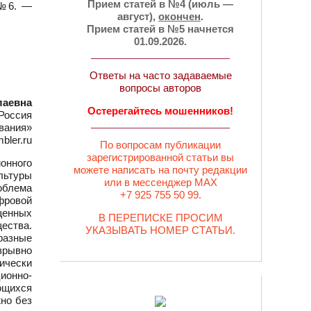
Прием статей в №4 (июль —
 №6. —
август),
окончен
.
Прием статей в №5 начнется
01.09.2026.
Ответы на часто задаваемые
вопросы авторов
лаевна
Остерегайтесь мошенников!
Россия
ования»
bler.ru
По вопросам публикации
зарегистрированной статьи вы
онного
можете написать на почту редакции
льтуры
или в мессенджер MAX
облема
+7 925 755 50 99.
фровой
щенных
В ПЕРЕПИСКЕ ПРОСИМ
ества.
УКАЗЫВАТЬ НОМЕР СТАТЬИ.
разные
зрывно
ически
ионно-
ющихся
но без