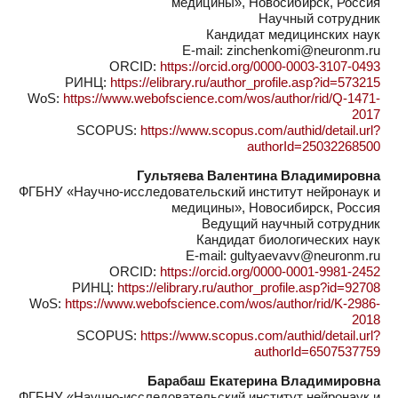
медицины», Новосибирск, Россия
Научный сотрудник
Кандидат медицинских наук
E-mail: zinchenkomi@neuronm.ru
ORCID:
https://orcid.org/0000-0003-3107-0493
РИНЦ:
https://elibrary.ru/author_profile.asp?id=573215
WoS:
https://www.webofscience.com/wos/author/rid/Q-1471-
2017
SCOPUS:
https://www.scopus.com/authid/detail.url?
authorId=25032268500
Гультяева Валентина Владимировна
ФГБНУ «Научно-исследовательский институт нейронаук и
медицины», Новосибирск, Россия
Ведущий научный сотрудник
Кандидат биологических наук
E-mail: gultyaevavv@neuronm.ru
ORCID:
https://orcid.org/0000-0001-9981-2452
РИНЦ:
https://elibrary.ru/author_profile.asp?id=92708
WoS:
https://www.webofscience.com/wos/author/rid/K-2986-
2018
SCOPUS:
https://www.scopus.com/authid/detail.url?
authorId=6507537759
Барабаш Екатерина Владимировна
ФГБНУ «Научно-исследовательский институт нейронаук и