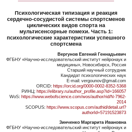
Психологическая типизация и реакция
сердечно-сосудистой системы спортсменов
циклических видов спорта на
мультисенсорные помехи. Часть 1:
психологические характеристики успешного
спортсмена
Вергунов Евгений Геннадьевич
ФГБНУ «Научно-исследовательский институт нейронаук и
медицины», Новосибирск, Россия
Старший научный сотрудник
Кандидат психологических наук
E-mail: vergounov@gmail.com
ORCID:
https://orcid.org/0000-0002-8352-5368
РИНЦ:
https://elibrary.ru/author_profile.asp?id=166057
WoS:
https://www.webofscience.com/wos/author/rid/N-7962-
2014
SCOPUS:
https://www.scopus.com/authid/detail.url?
authorId=57191523873
Зинченко Маргарита Ивановна
ФГБНУ «Научно-исследовательский институт нейронаук и