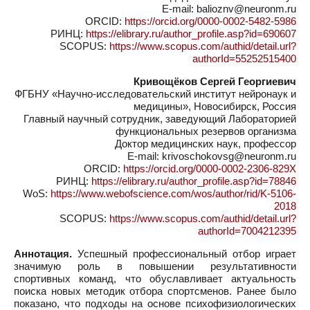
E-mail: balioznv@neuronm.ru
ORCID:
https://orcid.org/0000-0002-5482-5986
РИНЦ:
https://elibrary.ru/author_profile.asp?id=690607
SCOPUS:
https://www.scopus.com/authid/detail.url?
authorId=55252515400
Кривощёков Сергей Георгиевич
ФГБНУ «Научно-исследовательский институт нейронаук и
медицины», Новосибирск, Россия
Главный научный сотрудник, заведующий Лабораторией
функциональных резервов организма
Доктор медицинских наук, профессор
E-mail: krivoschokovsg@neuronm.ru
ORCID:
https://orcid.org/0000-0002-2306-829X
РИНЦ:
https://elibrary.ru/author_profile.asp?id=78846
WoS:
https://www.webofscience.com/wos/author/rid/K-5106-
2018
SCOPUS:
https://www.scopus.com/authid/detail.url?
authorId=7004212395
Аннотация.
Успешный профессиональный отбор играет
значимую роль в повышении результативности
спортивных команд, что обуславливает актуальность
поиска новых методик отбора спортсменов. Ранее было
показано, что подходы на основе психофизиологических