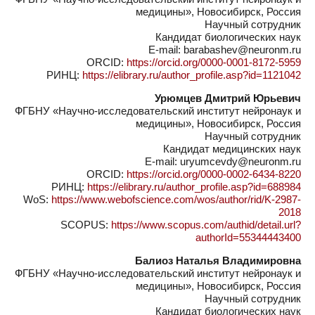
медицины», Новосибирск, Россия
Научный сотрудник
Кандидат биологических наук
E-mail: barabashev@neuronm.ru
ORCID:
https://orcid.org/0000-0001-8172-5959
РИНЦ:
https://elibrary.ru/author_profile.asp?id=1121042
Урюмцев Дмитрий Юрьевич
ФГБНУ «Научно-исследовательский институт нейронаук и
медицины», Новосибирск, Россия
Научный сотрудник
Кандидат медицинских наук
E-mail: uryumcevdy@neuronm.ru
ORCID:
https://orcid.org/0000-0002-6434-8220
РИНЦ:
https://elibrary.ru/author_profile.asp?id=688984
WoS:
https://www.webofscience.com/wos/author/rid/K-2987-
2018
SCOPUS:
https://www.scopus.com/authid/detail.url?
authorId=55344443400
Балиоз Наталья Владимировна
ФГБНУ «Научно-исследовательский институт нейронаук и
медицины», Новосибирск, Россия
Научный сотрудник
Кандидат биологических наук