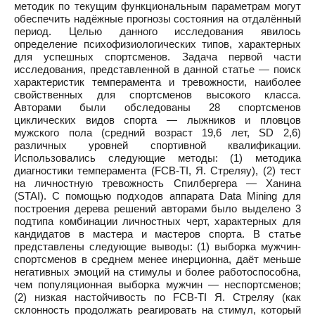
методик по текущим функциональным параметрам могут
обеспечить надёжные прогнозы состояния на отдалённый
период. Целью данного исследования явилось
определение психофизиологических типов, характерных
для успешных спортсменов. Задача первой части
исследования, представленной в данной статье — поиск
характеристик темперамента и тревожности, наиболее
свойственных для спортсменов высокого класса.
Авторами были обследованы 28 спортсменов
циклических видов спорта — лыжников и пловцов
мужского пола (средний возраст 19,6 лет, SD 2,6)
различных уровней спортивной квалификации.
Использовались следующие методы: (1) методика
диагностики темперамента (FCB-TI, Я. Стреляу), (2) тест
на личностную тревожность Спилбергера — Ханина
(STAI). С помощью подходов аппарата Data Mining для
построения дерева решений авторами было выделено 3
подтипа комбинации личностных черт, характерных для
кандидатов в мастера и мастеров спорта. В статье
представлены следующие выводы: (1) выборка мужчин-
спортсменов в среднем менее инерционна, даёт меньше
негативных эмоций на стимулы и более работоспособна,
чем популяционная выборка мужчин — неспортсменов;
(2) низкая настойчивость по FCB-TI Я. Стреляу (как
склонность продолжать реагировать на стимул, который