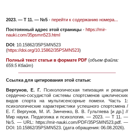
2023. — Т 11. — №5
-
перейти к содержанию номера...
Постоянный адрес этой страницы
-
https://mir-
nauki.com/35psmn523.html
DOI
: 10.15862/35PSMN523
(
https://doi.org/10.15862/35PSMN523
)
Полный текст статьи в формате PDF
(
объем файла:
659.5 Кбайт
)
Ссылка для цитирования этой статьи:
Вергунов, Е. Г.
Психологическая типизация и реакция
сердечно-сосудистой системы спортсменов циклических
видов спорта на мультисенсорные помехи. Часть 1:
психологические характеристики успешного спортсмена /
Е. Г. Вергунов, М. И. Зинченко, В. В. Гультяева [и др.] //
Мир науки. Педагогика и психология. — 2023. — Т 11. —
№5. — URL: https://mir-nauki.com/PDF/35PSMN523.pdf. —
DOI: 10.15862/35PSMN523. (дата обращения: 06.08.2026).