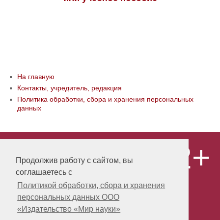
На главную
Контакты, учредитель, редакция
Политика обработки, сбора и хранения персональных
данных
12+
© ООО «Издательство «Мир науки» \
«Publishing company «World of science»,
Продолжив работу с сайтом, вы
LLC Материалы, размещенные на сайте,
соглашаетесь с
охраняются Законом о защите авторских
прав. Публикация любых материалов
Политикой обработки, сбора и хранения
этого сайта запрещена без
персональных данных ООО
предварительного согласования с
издательством. Авторские права на
«Издательство «Мир науки»
размещенные на сайте научные