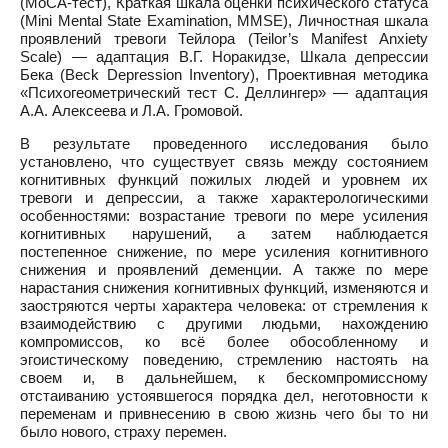
(MoCA-тест), Краткая шкала оценки психического статуса
(Mini Mental State Examination, MMSE), Личностная шкала
проявлений тревоги Тейлора (Teilor’s Manifest Anxiety
Scale) — адаптация В.Г. Норакидзе, Шкала депрессии
Бека (Beck Depression Inventory), Проективная методика
«Психогеометрический тест С. Деллингер» — адаптация
А.А. Алексеева и Л.А. Громовой.
В результате проведенного исследования было
установлено, что существует связь между состоянием
когнитивных функций пожилых людей и уровнем их
тревоги и депрессии, а также характерологическими
особенностями: возрастание тревоги по мере усиления
когнитивных нарушений, а затем наблюдается
постепенное снижение, по мере усиления когнитивного
снижения и проявлений деменции. А также по мере
нарастания снижения когнитивных функций, изменяются и
заостряются черты характера человека: от стремления к
взаимодействию с другими людьми, нахождению
компромиссов, ко всё более обособленному и
эгоистическому поведению, стремлению настоять на
своем и, в дальнейшем, к бескомпромиссному
отстаиванию устоявшегося порядка дел, неготовности к
переменам и привнесению в свою жизнь чего бы то ни
было нового, страху перемен.