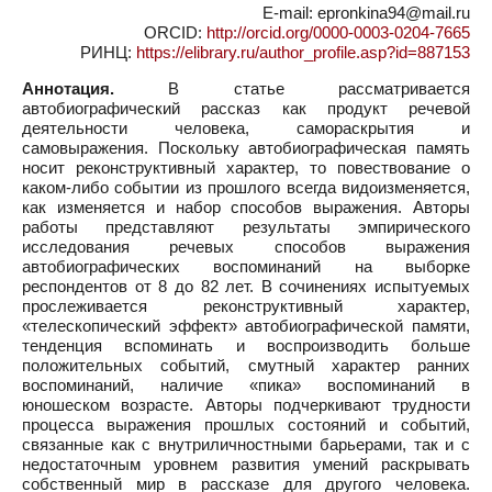
E-mail: epronkina94@mail.ru
ORCID:
http://orcid.org/0000-0003-0204-7665
РИНЦ:
https://elibrary.ru/author_profile.asp?id=887153
Аннотация.
В статье рассматривается
автобиографический рассказ как продукт речевой
деятельности человека, самораскрытия и
самовыражения. Поскольку автобиографическая память
носит реконструктивный характер, то повествование о
каком-либо событии из прошлого всегда видоизменяется,
как изменяется и набор способов выражения. Авторы
работы представляют результаты эмпирического
исследования речевых способов выражения
автобиографических воспоминаний на выборке
респондентов от 8 до 82 лет. В сочинениях испытуемых
прослеживается реконструктивный характер,
«телескопический эффект» автобиографической памяти,
тенденция вспоминать и воспроизводить больше
положительных событий, смутный характер ранних
воспоминаний, наличие «пика» воспоминаний в
юношеском возрасте. Авторы подчеркивают трудности
процесса выражения прошлых состояний и событий,
связанные как с внутриличностными барьерами, так и с
недостаточным уровнем развития умений раскрывать
собственный мир в рассказе для другого человека.