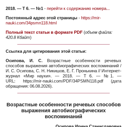
2018. — Т 6. — №1
-
перейти к содержанию номера...
Постоянный адрес этой страницы
-
https://mir-
nauki.com/34psmn118.html
Полный текст статьи в формате PDF
(
объем файла:
420.8 Кбайт
)
Ссылка для цитирования этой статьи:
Осипова, И. С.
Возрастные особенности речевых
способов выражения автобиографических воспоминаний /
И. С. Осипова, С. Н. Никишов, Е. Г. Пронькина // Интернет-
журнал «Мир науки». — 2018. — Т 6. — №1. —
URL: https://mir-nauki.com/PDF/34PSMN118.pdf (дата
обращения: 06.08.2026).
Возрастные особенности речевых способов
выражения автобиографических
воспоминаний
Осипова Ирина Станиславовна