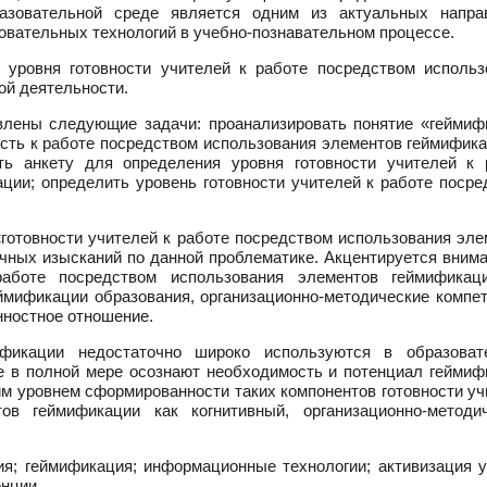
азовательной среде является одним из актуальных напра
вательных технологий в учебно-познавательном процессе.
 уровня готовности учителей к работе посредством использ
ой деятельности.
влены следующие задачи: проанализировать понятие «геймиф
ость к работе посредством использования элементов геймифик
ть анкету для определения уровня готовности учителей к 
ции; определить уровень готовности учителей к работе посре
готовности учителей к работе посредством использования эле
чных изысканий по данной проблематике. Акцентируется внима
работе посредством использования элементов геймификац
ймификации образования, организационно-методические компет
ностное отношение.
ификации недостаточно широко используются в образоват
е в полной мере осознают необходимость и потенциал геймиф
им уровнем сформированности таких компонентов готовности у
в геймификации как когнитивный, организационно-методич
я; геймификация; информационные технологии; активизация у
енции