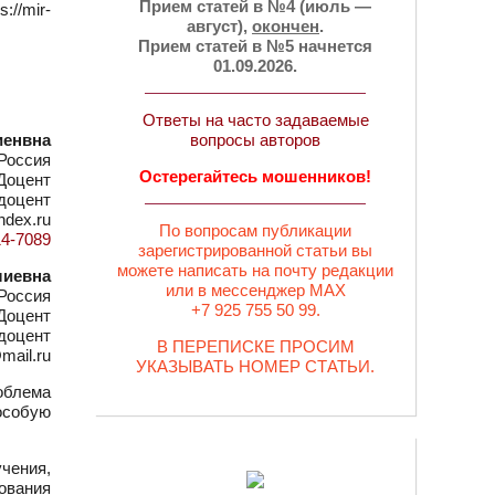
Прием статей в №4 (июль —
//mir-
август),
окончен
.
Прием статей в №5 начнется
01.09.2026.
Ответы на часто задаваемые
иенвна
вопросы авторов
Россия
Остерегайтесь мошенников!
Доцент
 доцент
ndex.ru
По вопросам публикации
14-7089
зарегистрированной статьи вы
можете написать на почту редакции
лиевна
или в мессенджер MAX
Россия
+7 925 755 50 99.
Доцент
 доцент
В ПЕРЕПИСКЕ ПРОСИМ
mail.ru
УКАЗЫВАТЬ НОМЕР СТАТЬИ.
облема
особую
чения,
ования