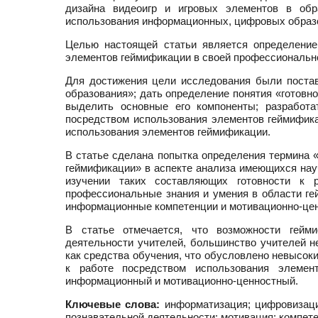
дизайна видеоигр и игровых элементов в обр
использования информационных, цифровых образо
Целью настоящей статьи является определение
элементов геймификации в своей профессиональн
Для достижения цели исследования были поста
образования»; дать определение понятия «готовн
выделить основные его компоненты; разработа
посредством использования элементов геймифика
использования элементов геймификации.
В статье сделана попытка определения термина «
геймификации» в аспекте анализа имеющихся нау
изучении таких составляющих готовности к 
профессиональные знания и умения в области ге
информационные компетенции и мотивационно-цен
В статье отмечается, что возможности гейм
деятельности учителей, большинство учителей н
как средства обучения, что обусловлено невысок
к работе посредством использования элементо
информационный и мотивационно-ценностный.
Ключевые слова:
информатизация; цифровизаци
познавательной деятельности; мотивация; компет