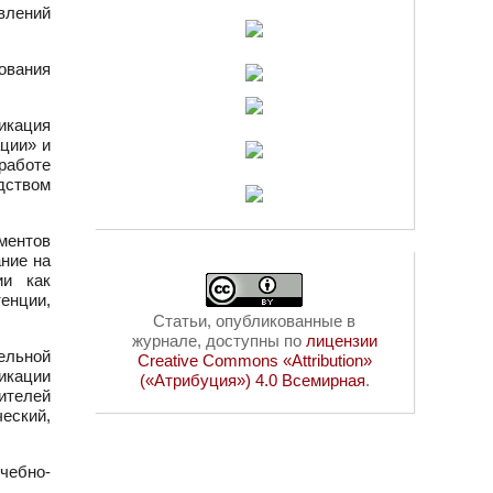
влений
ования
икация
ации» и
работе
дством
ментов
ние на
ии как
енции,
Статьи, опубликованные в
журнале, доступны по
лицензии
ельной
Creative Commons «Attribution»
икации
(«Атрибуция») 4.0 Всемирная
.
чителей
еский,
чебно-