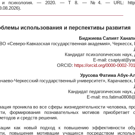
ка и психология. — 2020. — Т 8. — №4. — URL: https:
.08.2026).
облемы использования и перспективы развития
Биджиева Сапият Ханап
О «Северо-Кавказская государственная академия», Черкесск, 
Кандидат психологических наук,
E-mail: csapiyat@ya
ORCID:
https://orcid.org/0000-0002-70
Урусова Фатима Абук-А
аево-Черкесский государственный университет», Карачаевск, 
Кандидат педагогических наук,
E-mail: ms.fatima0808@
зация проникла во все сферы жизнедеятельности человека, пр
ости, формирования познавательных мотивов приобретает 
методов и средств решения.
икации как новый подход к повышению эффективности обу
ости, повышения мотивации учащихся посредством использ