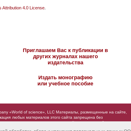
Attribution 4.0 License
.
Приглашаем Вас к публикации в
других журналах нашего
издательства
Издать монографию
или учебное пособие
pany «World of science», LLC Материалы, размещенные на сайте,
икация любых материалов этого сайта запрещена без
вторские права на размещенные на сайте научные публикации
йта - Александр Павлов, pavlov@mir-nauki.com