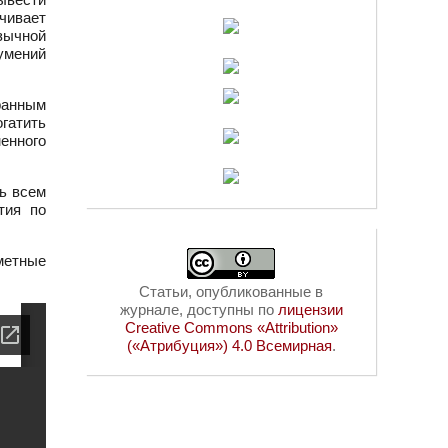
чивает
зычной
умений
ранным
гатить
енного
ь всем
тия по
метные
Статьи, опубликованные в
журнале, доступны по
лицензии
Creative Commons «Attribution»
(«Атрибуция») 4.0 Всемирная
.