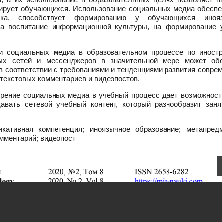
ивирует обучающихся. Использование социальных медиа обеспе
ыка, способствует формированию у обучающихся иноя
 на воспитание информационной культуры, на формирование 
ти социальных медиа в образовательном процессе по иност
ных сетей и мессенджеров в значительной мере может обо
 соответствии с требованиями и тенденциями развития соврем
текстовых комментариев и видеопостов.
едрение социальных медиа в учебный процесс дает возможност
авать сетевой учебный контент, который разнообразит заня
ативная компетенция; иноязычное образование; метапред
омментарий; видеопост