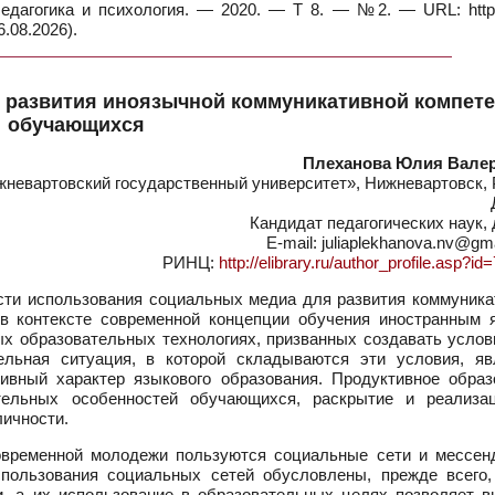
едагогика и психология. — 2020. — Т 8. — №2. — URL: https:
.08.2026).
 развития иноязычной коммуникативной компет
обучающихся
Плеханова Юлия Вале
евартовский государственный университет», Нижневартовск, 
Кандидат педагогических наук,
E-mail: juliaplekhanova.nv@gm
РИНЦ:
http://elibrary.ru/author_profile.asp?i
ти использования социальных медиа для развития коммуника
 в контексте современной концепции обучения иностранным 
ых образовательных технологиях, призванных создавать услов
ельная ситуация, в которой складываются эти условия, яв
ивный характер языкового образования. Продуктивное образ
тельных особенностей обучающихся, раскрытие и реализа
личности.
современной молодежи пользуются социальные сети и мессен
спользования социальных сетей обусловлены, прежде всего,
, а их использование в образовательных целях позволяет в