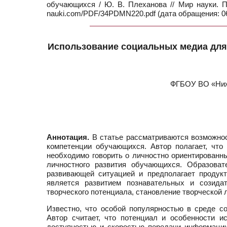
обучающихся / Ю. В. Плеханова // Мир науки. П
nauki.com/PDF/34PDMN220.pdf (дата обращения: 06
Использование социальных медиа для
ФГБОУ ВО «Нижн
Аннотация.
В статье рассматриваются возможнос
компетенции обучающихся. Автор полагает, что
необходимо говорить о личностно ориентированн
личностного развития обучающихся. Образоват
развивающей ситуацией и предполагает продукт
является развитием познавательных и созида
творческого потенциала, становление творческой 
Известно, что особой популярностью в среде 
Автор считает, что потенциал и особенности и
доступностью и скоростью передачи информации