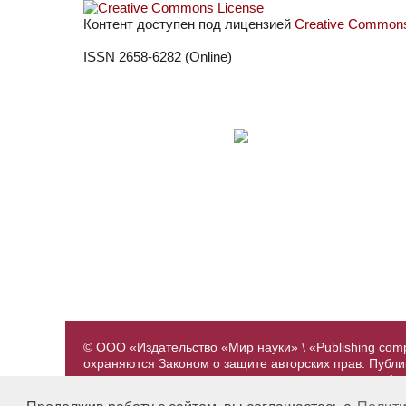
Контент доступен под лицензией
Creative Commons 
ISSN 2658-6282 (Online)
© ООО «Издательство «Мир науки» \ «Publishing com
охраняются Законом о защите авторских прав. Публ
предварительного согласования с издательством. А
принадлежат их авторам. Разработка и поддержка са