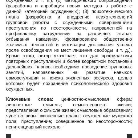
осужденных и т. п.); (2) методического сопровождения
(разработка и апробация новых методов в работе с
данной категорией осужденных); (3) психотехнического
плана (разработка и внедрение психотехнологий
групповой работы с осужденными, совершившими
преступления по неосторожности, направленной на
профилактику затруднений на различных этапах
отбывания наказания, формирование общественно
значимых ценностей и мотивации достижения успеха
после освобождения из мест лишения свободы и т. д.).
Кроме этого, автор указывает, что для профилактики
повторных преступлений и более корректной постановки
дальнейших планов необходимо проведение групповых
занятий, направленных на развитие навыков
саморегуляции и поиска жизненных ресурсов, целью
которых будет сохранение психологического здоровья
осужденных.
Ключевые слова:
ценностно-смысловая сфера;
личностные смыслы; осмысленность жизни;
представления о смысле жизни; смысловые образования;
чувство вины; жизненные планы; осужденные мужского
пола; преступление; совершенное по неосторожности;
пенитенциарный психолог