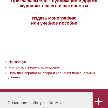
Приглашаем Вас к публикации в других
журналах нашего издательства
Издать монографию
или учебное пособие
На главную
Контакты, учредитель, редакция
Политика обработки, сбора и хранения персональных
данных
12+
© ООО «Издательство «Мир науки» \
«Publishing company «World of science»,
Продолжив работу с сайтом, вы
LLC Материалы, размещенные на сайте,