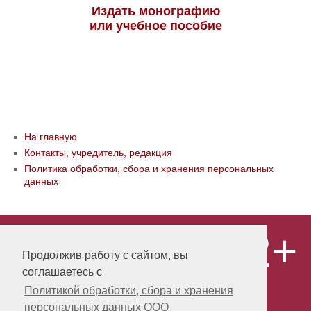
Издать монографию
или учебное пособие
На главную
Контакты, учредитель, редакция
Политика обработки, сбора и хранения персональных
данных
12+
© ООО «Издательство «Мир науки» \
«Publishing company «World of science»,
Продолжив работу с сайтом, вы
LLC Материалы, размещенные на сайте,
соглашаетесь с
охраняются Законом о защите авторских
прав. Публикация любых материалов
Политикой обработки, сбора и хранения
этого сайта запрещена без
персональных данных ООО
предварительного согласования с