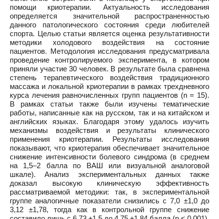
помощи криотерапии. Актуальность исследования
определяется значительной распространенностью
данного патологического состояния среди любителей
спорта. Целью статьи является оценка результативности
методики холодового воздействия на состояние
пациентов. Методология исследования предусматривала
проведение контролируемого эксперимента, в котором
приняли участие 30 человек. В результате была сравнена
степень терапевтического воздействия традиционного
массажа и локальной криотерапии в рамках трехдневного
курса лечения равночисленных групп пациентов (n = 15).
В рамках статьи также были изучены тематические
работы, написанные как на русском, так и на китайском и
английских языках. Благодаря этому удалось изучить
механизмы воздействия и результаты клинического
применения криотерапии. Результаты исследования
показывают, что криотерапия обеспечивает значительное
снижение интенсивности болевого синдрома (в среднем
на 1,5–2 балла по ВАШ или визуальной аналоговой
шкале). Анализ экспериментальных данных также
доказал высокую клиническую эффективность
рассматриваемой методики: так, в экспериментальной
группе аналогичные показатели снизились с 7,0 ±1,0 до
3,12 ±1,78, тогда как в контрольной группе снижение
составило лишь с 6,73 ±1,5 до 4,75 ±1,84 балла (p < 0,001).