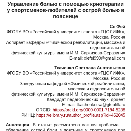
Управление болью с помощью криотерапии
у спортсменов-любителей с острой болью в
пояснице
Се Фей
ФГОБУ ВО «Российский университет спорта «ГЦОЛИФК»,
Москва, Россия
Аспирант кафедры «Физической реабилитации, массажа и
оздоровительной
физической культуры имени И.М. Саркизова-Серазини»
E-mail: xiefei990@gmail.com
Ткаченко Светлана Анатольевна
ФГОБУ ВО «Российский университет спорта «ГЦОЛИФК»,
Москва, Россия
Заведующая кафедрой «Физической реабилитации,
массажа и оздоровительной
физической культуры имени И.М. Саркизова-Серазини»
Кандидат педагогических наук, доцент
E-mail: tkachenko.sa@gtsolifk.ru
ORCID:
https://orcid.org/0000-0001-7194-5288
РИНЦ:
https://elibrary.ru/author_profile.asp?id=452045
Аннотация.
В статье рассмотрена важная проблема —
облегчение острой боли в пояснице у спортсменов при