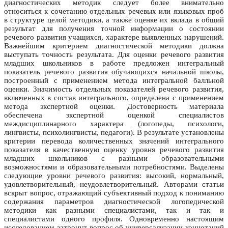
диагностических методик следует более внимательно
относиться к сочетанию отдельных речевых или языковых проб
в структуре целой методики, а также оценке их вклада в общий
результат для получения точной информации о состоянии
речевого развития учащихся, характере выявленных нарушений.
Важнейшим критерием диагностической методики должна
выступать точность результата. Для оценки речевого развития
младших школьников в работе предложен интегральный
показатель речевого развития обучающихся начальной школы,
построенный с применением метода интегральной балльной
оценки. Значимость отдельных показателей речевого развития,
включенных в состав интегрального, определена с применением
метода экспертной оценки. Достоверность материала
обеспечена экспертной оценкой специалистов
междисциплинарного характера (логопеды, психологи,
лингвисты, психолингвисты, педагоги). В результате установлены
критерии перевода количественных значений интегрального
показателя в качественную оценку уровня речевого развития
младших школьников с разными образовательными
возможностями и образовательными потребностями. Выделены
следующие уровни речевого развития: высокий, нормальный,
удовлетворительный, неудовлетворительный. Авторами статьи
вскрыт вопрос, отражающий субъективный подход к пониманию
содержания параметров диагностической логопедической
методики как разными специалистами, так и так и
специалистами одного профиля. Одновременно настоящим
исследованием затронут вопрос об универсализации коннотаций