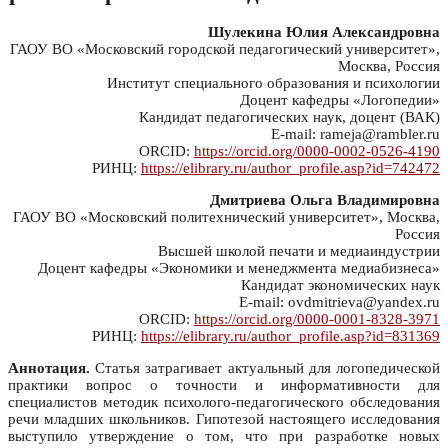
Шулекина Юлия Александровна
ГАОУ ВО «Московский городской педагогический университет»,
Москва, Россия
Институт специального образования и психологии
Доцент кафедры «Логопедии»
Кандидат педагогических наук, доцент (ВАК)
E-mail: rameja@rambler.ru
ORCID:
https://orcid.org/0000-0002-0526-4190
РИНЦ:
https://elibrary.ru/author_profile.asp?id=742472
Дмитриева Ольга Владимировна
ГАОУ ВО «Московский политехнический университет», Москва,
Россия
Высшей школой печати и медиаиндустрии
Доцент кафедры «Экономики и менеджмента медиабизнеса»
Кандидат экономических наук
E-mail: ovdmitrieva@yandex.ru
ORCID:
https://orcid.org/0000-0001-8328-3971
РИНЦ:
https://elibrary.ru/author_profile.asp?id=831369
Аннотация.
Статья затрагивает актуальный для логопедической
практики вопрос о точности и информативности для
специалистов методик психолого-педагогического обследования
речи младших школьников. Гипотезой настоящего исследования
выступило утверждение о том, что при разработке новых