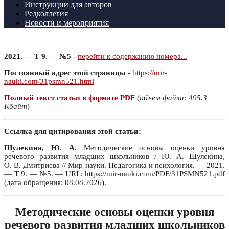
Инструкции для авторов
Редколлегия
Новости и мероприятия
2021. — Т 9. — №5
-
перейти к содержанию номера...
Постоянный адрес этой страницы
-
https://mir-
nauki.com/31psmn521.html
Полный текст статьи в формате PDF
(
объем файла: 495.3
Кбайт
)
Ссылка для цитирования этой статьи:
Шулекина, Ю. А.
Методические основы оценки уровня
речевого развития младших школьников / Ю. А. Шулекина,
О. В. Дмитриева // Мир науки. Педагогика и психология. — 2021.
— Т 9. — №5. — URL: https://mir-nauki.com/PDF/31PSMN521.pdf
(дата обращения: 08.08.2026).
Методические основы оценки уровня
речевого развития младших школьников