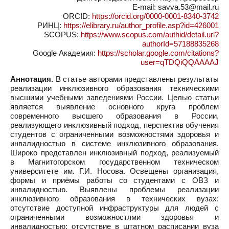
E-mail: savva.53@mail.ru
ORCID:
https://orcid.org/0000-0001-8340-3742
РИНЦ:
https://elibrary.ru/author_profile.asp?id=426001
SCOPUS:
https://www.scopus.com/authid/detail.url?
authorId=57188835268
Google Академия:
https://scholar.google.com/citations?
user=qTDQiQQAAAAJ
Аннотация.
В статье авторами представлены результаты
реализации инклюзивного образования техническими
высшими учебными заведениями России. Целью статьи
является выявление основного круга проблем
современного высшего образования в России,
реализующего инклюзивный подход, перспектив обучения
студентов с ограниченными возможностями здоровья и
инвалидностью в системе инклюзивного образования.
Широко представлен инклюзивный подход, реализуемый
в Магнитогорском государственном техническом
университете им. Г.И. Носова. Освещены организация,
формы и приёмы работы со студентами с ОВЗ и
инвалидностью. Выявлены проблемы реализации
инклюзивного образования в технических вузах:
отсутствие доступной инфраструктуры для людей с
ограниченными возможностями здоровья и
инвалидностью; отсутствие в штатном расписании вуза