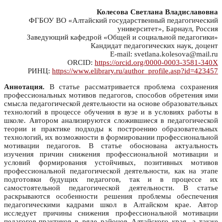
Колесова Светлана Владиславовна
ФГБОУ ВО «Алтайский государственный педагогический
университет», Барнаул, Россия
Заведующий кафедрой «Общей и социальной педагогики»
Кандидат педагогических наук, доцент
E-mail: svetlana.kolesova@mail.ru
ORCID:
https://orcid.org/0000-0003-3581-340X
РИНЦ:
https://www.elibrary.ru/author_profile.asp?id=423457
Аннотация.
В статье рассматривается проблема сохранения
профессиональных мотивов педагогов, способов обретения ими
смысла педагогической деятельности на основе образовательных
технологий в процессе обучения в вузе и в условиях работы в
школе. Автором анализируются сложившиеся в педагогической
теории и практике подходы к построению образовательных
технологий, их возможности в формировании профессиональной
мотивации педагогов. В статье обоснована актуальность
изучения причин снижения профессиональной мотивации и
условий формирования устойчивых, позитивных мотивов
профессиональной педагогической деятельности, как на этапе
подготовки будущих педагогов, так и в процессе их
самостоятельной педагогической деятельности. В статье
раскрываются особенности решения проблемы обеспечения
педагогическими кадрами школ в Алтайском крае. Автор
исследует причины снижения профессиональной мотивации
педагогов-практиков в ряде районов Алтайского края, а также