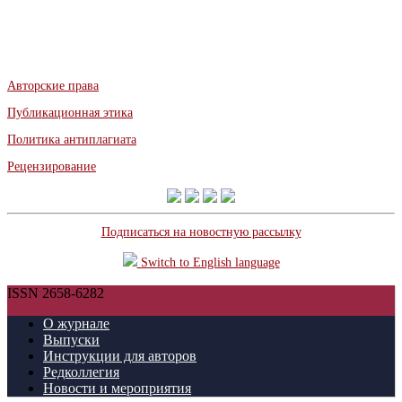
Авторские права
Публикационная этика
Политика антиплагиата
Рецензирование
Подписаться на новостную рассылку
Switch to English language
ISSN 2658-6282
О журнале
Выпуски
Инструкции для авторов
Редколлегия
Новости и мероприятия