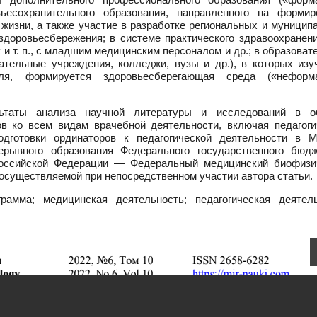
ьесохранительного образования, направленного на формир
жизни, а также участие в разработке региональных и муницип
здоровьесбережения; в системе практического здравоохранен
и т. п., с младшим медицинским персоналом и др.; в образова
ательные учреждения, колледжи, вузы и др.), в которых изу
ля, формируется здоровьесберегающая среда («неформ
ьтаты анализа научной литературы и исследований в о
ов ко всем видам врачебной деятельности, включая педагоги
одготовки ординаторов к педагогической деятельности в М
ерывного образования Федерального государственного бюдж
Российской Федерации — Федеральный медицинский биофизи
, осуществляемой при непосредственном участии автора статьи.
рамма; медицинская деятельность; педагогическая деятель