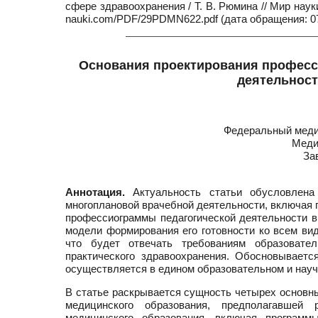
сфере здравоохранения / Т. В. Рюмина // Мир науки
nauki.com/PDF/29PDMN622.pdf (дата обращения: 07
Основания проектирования професс
деятельност
Федеральный медиц
Меди
За
Аннотация.
Актуальность статьи обусловлена 
многоплановой врачебной деятельности, включая п
профессиограммы педагогической деятельности в
модели формирования его готовности ко всем вид
что будет отвечать требованиям образовате
практического здравоохранения. Обосновываетс
осуществляется в едином образовательном и науч
В статье раскрывается сущность четырех основны
медицинского образования, предполагавшей 
медицинского образования, включая программ