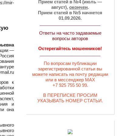
Прием статей в №4 (июль —
://mir-
август),
окончен
.
Прием статей в №5 начнется
01.09.2026.
кую
Ответы на часто задаваемые
вопросы авторов
рьевна
Остерегайтесь мошенников!
ации —
Россия
ования
По вопросам публикации
антуре
зарегистрированной статьи вы
mail.ru
можете написать на почту редакции
или в мессенджер MAX
оров к
+7 925 755 50 99.
работки
шенной
В ПЕРЕПИСКЕ ПРОСИМ
спект,
УКАЗЫВАТЬ НОМЕР СТАТЬИ.
ания и
ли она
рывного
ывного
альное