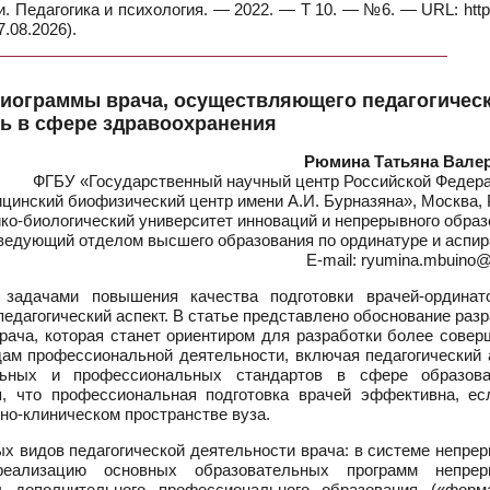
. Педагогика и психология. — 2022. — Т 10. — №6. — URL: https
.08.2026).
иограммы врача, осуществляющего педагогичес
ь в сфере здравоохранения
Рюмина Татьяна Вале
ФГБУ «Государственный научный центр Российской Федер
инский биофизический центр имени А.И. Бурназяна», Москва, 
ко-биологический университет инноваций и непрерывного образ
ведующий отделом высшего образования по ординатуре и аспир
E-mail: ryumina.mbuino@
задачами повышения качества подготовки врачей-ординат
едагогический аспект. В статье представлено обоснование раз
рача, которая станет ориентиром для разработки более совер
ам профессиональной деятельности, включая педагогический а
льных и профессиональных стандартов в сфере образов
я, что профессиональная подготовка врачей эффективна, ес
но-клиническом пространстве вуза.
х видов педагогической деятельности врача: в системе непре
реализацию основных образовательных программ непрер
ы дополнительного профессионального образования («форм