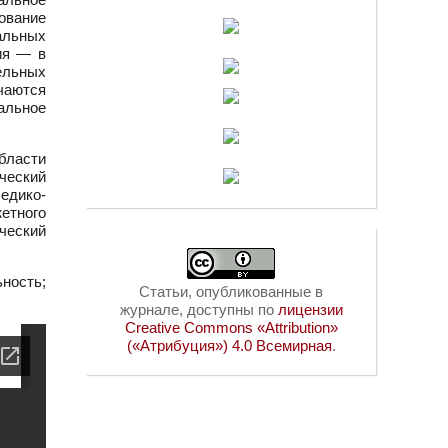
ование
альных
ия — в
тельных
чаются
альное
бласти
ческий
едико-
етного
ческий
ность;
Статьи, опубликованные в
журнале, доступны по
лицензии
Creative Commons «Attribution»
(«Атрибуция») 4.0 Всемирная
.