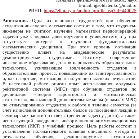
Кандидат физико-математических наук
E-mail: igsoldatenko@mail.ru
РИНЦ:
https://elibrary.ru/author_profile.asp?id=440025
Аннотация.
Одна из основных трудностей при обучении
студентов-инженеров математике состоит в том, что студенты-
инженеры не считают изучение математики первоочередной
задачей уже с первых дней обучения в университете и у них
отсутствует интерес к изучению фундаментальных
математических дисциплин. При этом уровень мотивации
существенно влияет на академические результаты,
демонстрируемые студентами. Поэтому современное
инженерное образование должно использовать образовательные
технологии, усиливающие вовлеченность студентов в
образовательный процесс, повышающие их заинтересованность
и, как следствие, мотивацию к получению высоких результатов.
В настоящей работе описан опыт использования модульно-
рейтинговой системы (МРС) при обучении студентов по
дисциплине «Теория вероятностей и математическая
статистика», включающий дополнительные меры (в рамках МРС)
по стимулированию студентов к работе в течение семестра (за
счет начисления дополнительных баллов за посещения лекций и
семинарских занятий и ответы (решение задач) у доски), а также
использующий внедрение информационно-коммуникационных
технологий (ИКТ) в учебный процесс. Цель работы состоит в
установлении положительного влияния описанного метода на
результаты обучения, демонстрируемые студентами-