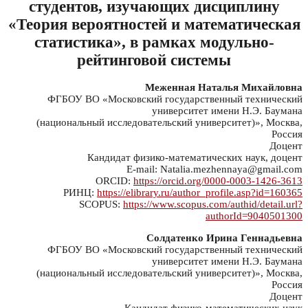
студентов, изучающих дисциплину
«Теория вероятностей и математическая
статистика», в рамках модульно-
рейтинговой системы
Меженная Наталья Михайловна
ФГБОУ ВО «Московский государственный технический
университет имени Н.Э. Баумана
(национальный исследовательский университет)», Москва,
Россия
Доцент
Кандидат физико-математических наук, доцент
E-mail: Natalia.mezhennaya@gmail.com
ORCID:
https://orcid.org/0000-0003-1426-3613
РИНЦ:
https://elibrary.ru/author_profile.asp?id=160365
SCOPUS:
https://www.scopus.com/authid/detail.url?
authorId=9040501300
Солдатенко Ирина Геннадьевна
ФГБОУ ВО «Московский государственный технический
университет имени Н.Э. Баумана
(национальный исследовательский университет)», Москва,
Россия
Доцент