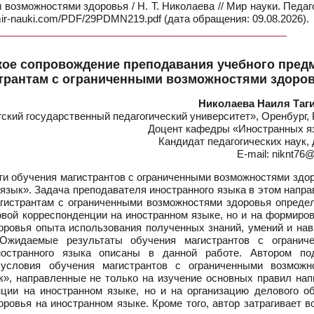
возможностями здоровья / Н. Т. Николаева // Мир науки. Педаг
mir-nauki.com/PDF/29PDMN219.pdf (дата обращения: 09.08.2026).
кое сопровождение преподавания учебного пред
трантам с ограниченными возможностями здоро
Николаева Наиля Таг
кий государственный педагогический университет», Оренбург, 
Доцент кафедры «Иностранных я
Кандидат педагогических наук,
E-mail: niknt76@
и обучения магистрантов с ограниченными возможностями здор
язык». Задача преподавателя иностранного языка в этом напр
агистрантам с ограниченными возможностями здоровья опреде
овой корреспонденции на иностранном языке, но и на формиро
оровья опыта использования полученных знаний, умений и нав
 Ожидаемые результаты обучения магистрантов с огранич
ностранного языка описаны в данной работе. Автором по
 условия обучения магистрантов с ограниченными возможн
», направленные не только на изучение основных правил нап
нции на иностранном языке, но и на организацию делового о
ровья на иностранном языке. Кроме того, автор затрагивает 