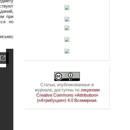
едмету
ствуют
даний,
ом при
хся по
исьмо;
Статьи, опубликованные в
журнале, доступны по
лицензии
Creative Commons «Attribution»
(«Атрибуция») 4.0 Всемирная
.