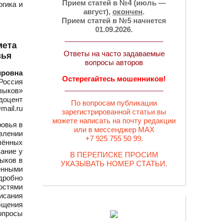
Прием статей в №4 (июль —
огика и
август),
окончен
.
Прием статей в №5 начнется
01.09.2026.
мета
Ответы на часто задаваемые
вья
вопросы авторов
ировна
Остерегайтесь мошенников!
Россия
зыков»
 доцент
По вопросам публикации
mail.ru
зарегистрированной статьи вы
можете написать на почту редакции
овья в
или в мессенджер MAX
авлении
+7 925 755 50 99.
лённых
вание у
В ПЕРЕПИСКЕ ПРОСИМ
ыков в
УКАЗЫВАТЬ НОМЕР СТАТЬИ.
енными
дробно
остями
исания
бщения
вопросы