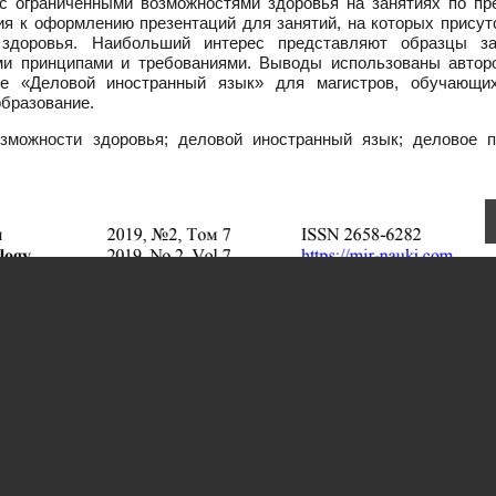
 с ограниченными возможностями здоровья на занятиях по пр
ия к оформлению презентаций для занятий, на которых присут
 здоровья. Наибольший интерес представляют образцы за
ми принципами и требованиями. Выводы использованы автор
не «Деловой иностранный язык» для магистров, обучающи
образование.
зможности здоровья; деловой иностранный язык; деловое п