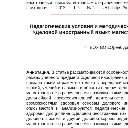
иностранный язык» магистрантам с ограниченными 
психология. — 2019. — Т 7. — №2. — URL: https://
Педагогические условия и методичес
«Деловой иностранный язык» магис
ФГБОУ ВО «Оренбургс
Аннотация.
В статье рассматриваются особенност
рамках учебного предмета «Деловой иностранный 
связана таким образом не только с передачей м
знаний, умений и навыков в области ведения дел
магистрантов с ограниченными возможностями зд
дальнейшей профессиональной деятельности.
возможностями здоровья основам делового и
описываются и анализируются педагогические
здоровья дисциплине «Деловой иностранный язык
делового письма и другой деловой корреспонде
магистрантов с ограниченными возможностями здо