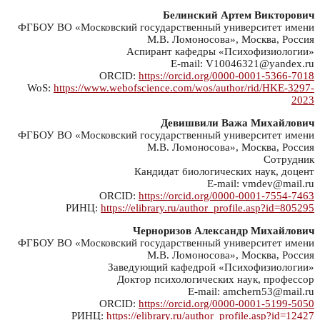
Белинский Артем Викторович
ФГБОУ ВО «Московский государственный университет имени
М.В. Ломоносова», Москва, Россия
Аспирант кафедры «Психофизиологии»
E-mail: V10046321@yandex.ru
ORCID:
https://orcid.org/0000-0001-5366-7018
WoS:
https://www.webofscience.com/wos/author/rid/HKE-3297-
2023
Девишвили Важа Михайлович
ФГБОУ ВО «Московский государственный университет имени
М.В. Ломоносова», Москва, Россия
Сотрудник
Кандидат биологических наук, доцент
E-mail: vmdev@mail.ru
ORCID:
https://orcid.org/0000-0001-7554-7463
РИНЦ:
https://elibrary.ru/author_profile.asp?id=805295
Черноризов Александр Михайлович
ФГБОУ ВО «Московский государственный университет имени
М.В. Ломоносова», Москва, Россия
Заведующий кафедрой «Психофизиологии»
Доктор психологических наук, профессор
E-mail: amchern53@mail.ru
ORCID:
https://orcid.org/0000-0001-5199-5050
РИНЦ:
https://elibrary.ru/author_profile.asp?id=12427