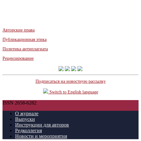
Авторские права
Публикационная этика
Политика антиплагиата
Рецензирование
Подписаться на новостную рассылку
Switch to English language
ISSN 2658-6282
О журнале
Выпуски
Инструкции для авторов
Редколлегия
Новости и мероприятия