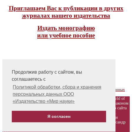
Приглашаем Вас к публикации в других
журналах нашего издательства
Издать монографию
или учебное пособие
Продолжив работу с сайтом, вы
соглашаетесь с
На главную
Контакты, учредитель, редакция
Политикой обработки, сбора и хранения
Политика обработки, сбора и хранения персональных данных
персональных данных ООО
© ООО «Издательство «Мир науки» \ «Publishing company «World of
«Издательство «Мир науки»
science», LLC Материалы, размещенные на сайте, охраняются Законом
о защите авторских прав. Публикация любых материалов этого сайта
запрещена без предварительного согласования с издательством.
Я согласен
Авторские права на размещенные на сайте научные публикации
принадлежат их авторам. Разработка и поддержка сайта - Александр
Павлов, pavlov@mir-nauki.com
12+