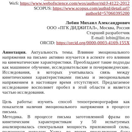
WoS:
https://www.webofscience.com/wos/author/rid/J-4122-2012
SCOPUS:
https://www.scopus.com/authid/detail.url?
authorId=57060395200
Лобин Михаил Александрович
ООО «ПГК ДИДЖИТАЛ», Москва, Россия
Старший разработчик
E-mail: lobin@list.ru
ORCID:
https://orcid.org/0000-0003-4169-155X
Аннотация.
Актуальность темы. Влияние эмоционального
напряжения на письмо активно изучается в аспекте его влияния
на кинематические характеристики. Преобладают такие подходы
как машинное обучение, исследовательские и почерковедческие.
Исследования, в которых учитывалась связь между
кинетическими характеристиками письма и эмоциональным
напряжением в настоящее время отсутствуют. Предлагаемое
исследование восполняет пробел в этой области и является
частью исследования.
Цель работы: изучить способ тензотреморографии как
показателя наличия эмоционального напряжения в процессе
письма.
Методика. В процессе письма заготовленной фразы по
кинетическим характеристикам у 50 испытуемых
анализировалась спектральная мощность приложенной силы,
полученная методом Уэлча, во время предъявления базы