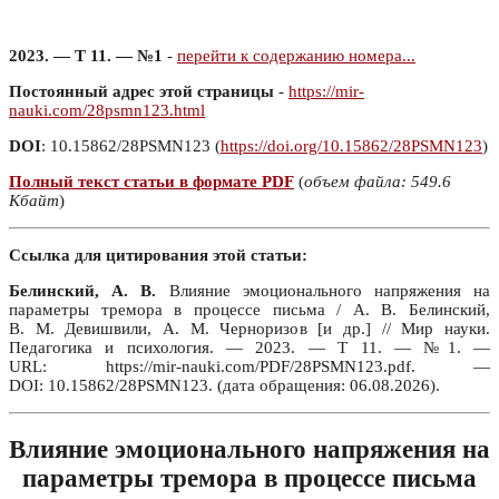
2023. — Т 11. — №1
-
перейти к содержанию номера...
Постоянный адрес этой страницы
-
https://mir-
nauki.com/28psmn123.html
DOI
: 10.15862/28PSMN123 (
https://doi.org/10.15862/28PSMN123
)
Полный текст статьи в формате PDF
(
объем файла: 549.6
Кбайт
)
Ссылка для цитирования этой статьи:
Белинский, А. В.
Влияние эмоционального напряжения на
параметры тремора в процессе письма / А. В. Белинский,
В. М. Девишвили, А. М. Черноризов [и др.] // Мир науки.
Педагогика и психология. — 2023. — Т 11. — №1. —
URL: https://mir-nauki.com/PDF/28PSMN123.pdf. —
DOI: 10.15862/28PSMN123. (дата обращения: 06.08.2026).
Влияние эмоционального напряжения на
параметры тремора в процессе письма