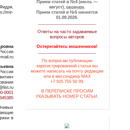
Прием статей в №4 (июль —
Фидря,
август),
окончен
.
//mir-
Прием статей в №5 начнется
01.09.2026.
Ответы на часто задаваемые
вопросы авторов
дровна
Остерегайтесь мошенников!
Россия
mail.ru
По вопросам публикации
зарегистрированной статьи вы
льевна
можете написать на почту редакции
Россия
или в мессенджер MAX
вития»
+7 925 755 50 99.
зования
@list.ru
В ПЕРЕПИСКЕ ПРОСИМ
00-0001
УКАЗЫВАТЬ НОМЕР СТАТЬИ.
d=345385
йчивых
дающие
ржки в