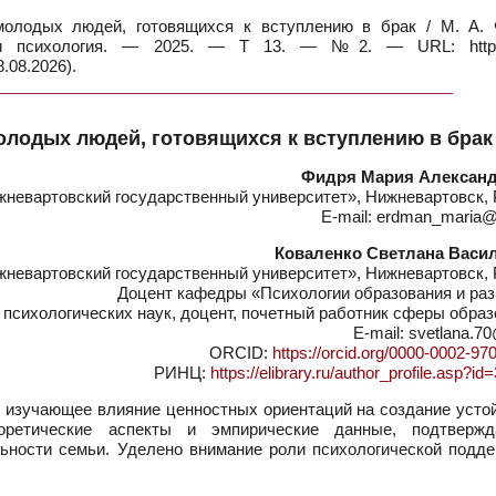
лодых людей, готовящихся к вступлению в брак / М. А. 
 и психология. — 2025. — Т 13. — №2. — URL: https:
.08.2026).
лодых людей, готовящихся к вступлению в брак
Фидря Мария Алексан
евартовский государственный университет», Нижневартовск, 
E-mail: erdman_maria@
Коваленко Светлана Васи
евартовский государственный университет», Нижневартовск, 
Доцент кафедры «Психологии образования и раз
 психологических наук, доцент, почетный работник сферы обра
E-mail: svetlana.70
ORCID:
https://orcid.org/0000-0002-97
РИНЦ:
https://elibrary.ru/author_profile.asp?i
 изучающее влияние ценностных ориентаций на создание усто
оретические аспекты и эмпирические данные, подтверж
ьности семьи. Уделено внимание роли психологической подде