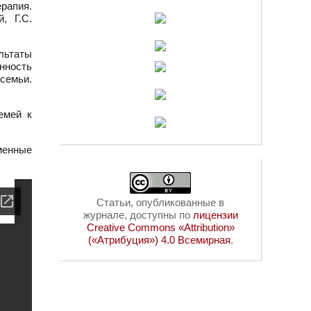
рапия.
, Г.С.
льтаты
нность
семьи.
емей к
менные
Статьи, опубликованные в
журнале, доступны по
лицензии
Creative Commons «Attribution»
(«Атрибуция») 4.0 Всемирная
.