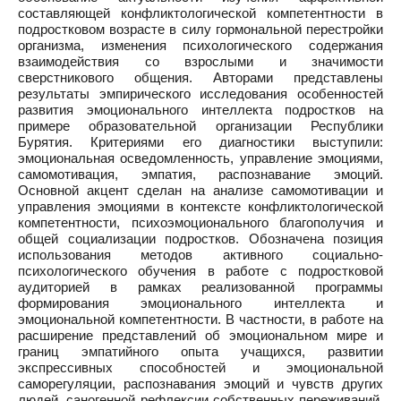
составляющей конфликтологической компетентности в
подростковом возрасте в силу гормональной перестройки
организма, изменения психологического содержания
взаимодействия со взрослыми и значимости
сверстникового общения. Авторами представлены
результаты эмпирического исследования особенностей
развития эмоционального интеллекта подростков на
примере образовательной организации Республики
Бурятия. Критериями его диагностики выступили:
эмоциональная осведомленность, управление эмоциями,
самомотивация, эмпатия, распознавание эмоций.
Основной акцент сделан на анализе самомотивации и
управления эмоциями в контексте конфликтологической
компетентности, психоэмоционального благополучия и
общей социализации подростков. Обозначена позиция
использования методов активного социально-
психологического обучения в работе с подростковой
аудиторией в рамках реализованной программы
формирования эмоционального интеллекта и
эмоциональной компетентности. В частности, в работе на
расширение представлений об эмоциональном мире и
границ эмпатийного опыта учащихся, развитии
экспрессивных способностей и эмоциональной
саморегуляции, распознавания эмоций и чувств других
людей, саногенной рефлексии собственных переживаний,