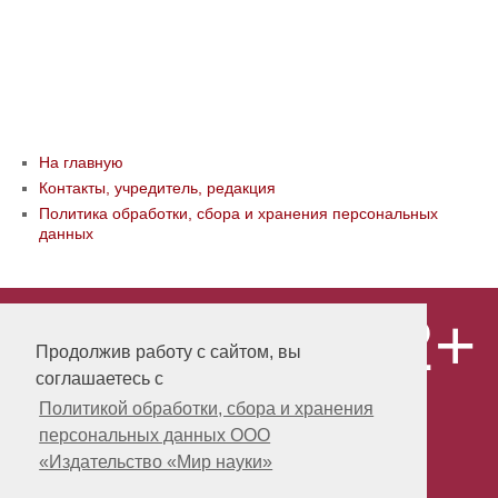
На главную
Контакты, учредитель, редакция
Политика обработки, сбора и хранения персональных
данных
12+
© ООО «Издательство «Мир науки» \
«Publishing company «World of science»,
Продолжив работу с сайтом, вы
LLC Материалы, размещенные на сайте,
соглашаетесь с
охраняются Законом о защите авторских
прав. Публикация любых материалов
Политикой обработки, сбора и хранения
этого сайта запрещена без
персональных данных ООО
предварительного согласования с
издательством. Авторские права на
«Издательство «Мир науки»
размещенные на сайте научные