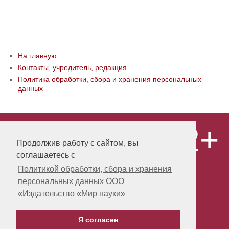
На главную
Контакты, учредитель, редакция
Политика обработки, сбора и хранения персональных
данных
12+
© ООО «Издательство «Мир науки» \
«Publishing company «World of science»,
Продолжив работу с сайтом, вы
LLC Материалы, размещенные на сайте,
соглашаетесь с
охраняются Законом о защите авторских
прав. Публикация любых материалов
Политикой обработки, сбора и хранения
этого сайта запрещена без
персональных данных ООО
предварительного согласования с
издательством. Авторские права на
«Издательство «Мир науки»
размещенные на сайте научные
публикации принадлежат их авторам.
Я согласен
Разработка и поддержка сайта -