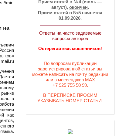
Прием статей в №4 (июль —
://mir-
август),
окончен
.
Прием статей в №5 начнется
01.09.2026.
 на
Ответы на часто задаваемые
вопросы авторов
тьевич
Остерегайтесь мошенников!
Россия
зыков»
mail.ru
По вопросам публикации
зарегистрированной статьи вы
учения
можете написать на почту редакции
Дается
или в мессенджер MAX
рением
+7 925 755 50 99.
льному
 рынке
В ПЕРЕПИСКЕ ПРОСИМ
роль в
УКАЗЫВАТЬ НОМЕР СТАТЬИ.
работа
ешения
ий как
ентов,
енного
 языка.