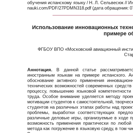
обучения испанскому языку / Н. Л. Сельвесюк // И
nauki.com/PDF/27PDMN318.pdf (дата обращения: 07
Использование инновационных техно
примере о
ФГБОУ ВПО «Московский авиационный инстит
Ста
Аннотация.
В данной статье рассматриваетс
иностранным языкам на примере испанского. А
обоснование активного применения инновацион
технических возможностей современных средств 
процессу, повышению языковой компетентности
труда. Особое внимание уделяется методу проек
мотивации студентов к самостоятельной, творчес
студентов на различных этапах работы над проек
проблемы, выработки соответствующих предло
различные деловые игры, организуемые в ходе пр
возможность применения практически по любой 
метода как погружение в языковую среду, в том чи