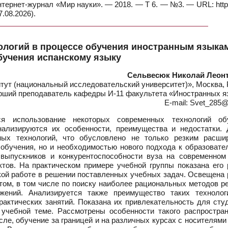
нтернет-журнал «Мир науки». — 2018. — Т 6. — №3. — URL: https
.08.2026).
логий в процессе обучения иностранным языкам
бучения испанскому языку
Сельвесюк Николай Леон
ут (национальный исследовательский университет)», Москва, 
рший преподаватель кафедры И-11 факультета «Иностранных я
E-mail: Svet_285@
я использование некоторых современных технологий об
нализируются их особенности, преимущества и недостатки. 
ных технологий, что обусловлено не только резким расши
обучения, но и необходимостью нового подхода к образовате
 выпускников и конкурентоспособности вуза на современном
тов. На практическом примере учебной группы показана его 
кой работе в решении поставленных учебных задач. Освещена 
том, в том числе по поиску наиболее рациональных методов р
жений. Анализируется также преимущество таких технолог
актических занятий. Показана их привлекательность для студ
учебной теме. Рассмотрены особенности такого распростран
сле, обучение за границей и на различных курсах с носителями