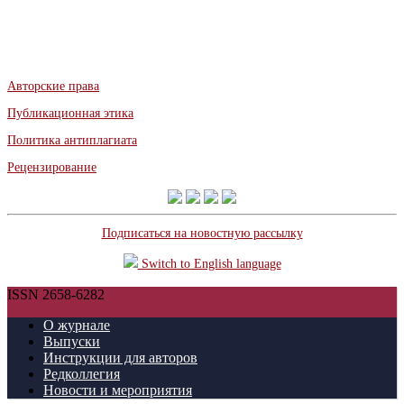
Авторские права
Публикационная этика
Политика антиплагиата
Рецензирование
Подписаться на новостную рассылку
Switch to English language
ISSN 2658-6282
О журнале
Выпуски
Инструкции для авторов
Редколлегия
Новости и мероприятия