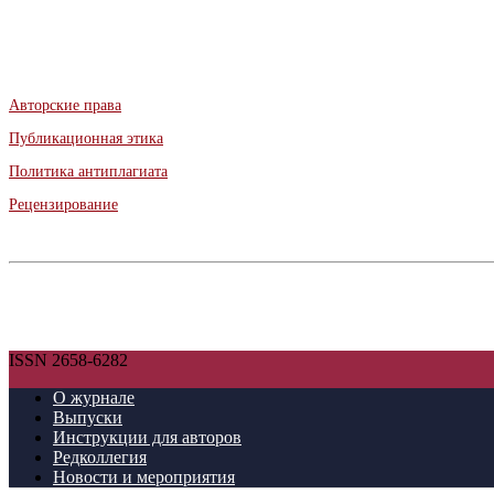
Авторские права
Публикационная этика
Политика антиплагиата
Рецензирование
ISSN 2658-6282
О журнале
Выпуски
Инструкции для авторов
Редколлегия
Новости и мероприятия