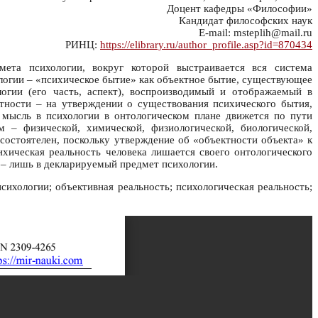
Доцент кафедры «Философии»
Кандидат философских наук
E-mail: msteplih@mail.ru
РИНЦ:
https://elibrary.ru/author_profile.asp?id=870434
ета психологии, вокруг которой выстраивается вся система
логии – «психическое бытие» как объектное бытие, существующее
огии (его часть, аспект), воспроизводимый и отображаемый в
ктности – на утверждении о существования психического бытия,
я мысль в психологии в онтологическом плане движется по пути
 – физической, химической, физиологической, биологической,
состоятелен, поскольку утверждение об «объектности объекта» к
хическая реальность человека лишается своего онтологического
 – лишь в декларируемый предмет психологии.
сихологии; объективная реальность; психологическая реальность;