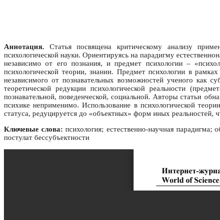
Аннотация.
Статья посвящена критическому анализу примене
психологической науки. Ориентируясь на парадигму естественно
независимо от его познания, и предмет психологии – «психо
психологической теории, знании. Предмет психологии в рамках
независимого от познавательных возможностей ученого как суб
теоретической редукции психологической реальности (предме
познавательной, поведенческой, социальной. Авторы статьи обн
психике неприменимо. Использование в психологической теории
статуса, редуцируется до «объектных» форм иных реальностей, 
Ключевые слова:
психология; естественно-научная парадигма; о
постулат бессубъектности