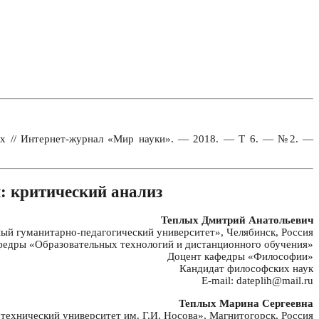
плых // Интернет-журнал «Мир науки». — 2018. — Т 6. — №2. —
: критический анализ
Теплых Дмитрий Анатольевич
 гуманитарно-педагогический университет», Челябинск, Россия
федры «Образовательных технологий и дистанционного обучения»
Доцент кафедры «Философии»
Кандидат философских наук
E-mail: dateplih@mail.ru
Теплых Марина Сергеевна
хнический университет им. Г.И. Носова», Магнитогорск, Россия