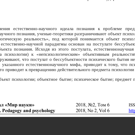
ния естественно-научного идеала познания к проблеме предм
научного познания, ученые-теоретики разграничивают объект психо
логическую реальность», под которой понимается объект психол
 естественно-научной парадигмы основан на постулате бессубъе
ъекта познания. Исходя из этого постулата, естественнонаучна
та психологии) к «непсихологическим» объективным реальностям
аруживают, что постулат о бессубъектности психического бытия не
 указанного естественнонаучного мифа, приводит к тому, что пси
что приводит к превращению действительного предмета психологии
бъект психологии; объектное бытие; психическое бытие; предмет п