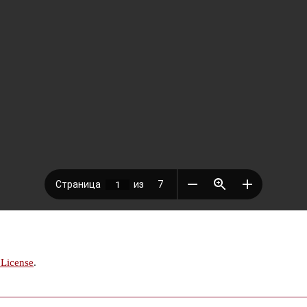
 License
.