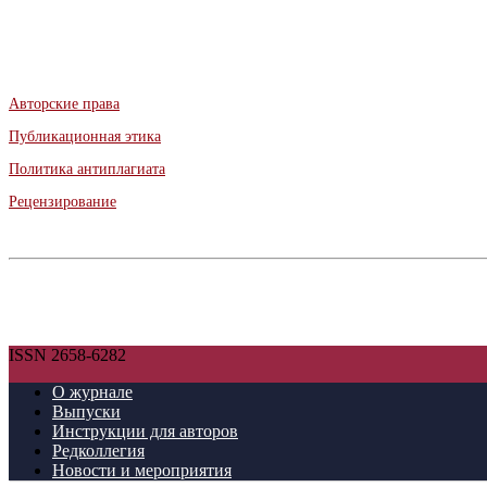
Авторские права
Публикационная этика
Политика антиплагиата
Рецензирование
ISSN 2658-6282
О журнале
Выпуски
Инструкции для авторов
Редколлегия
Новости и мероприятия