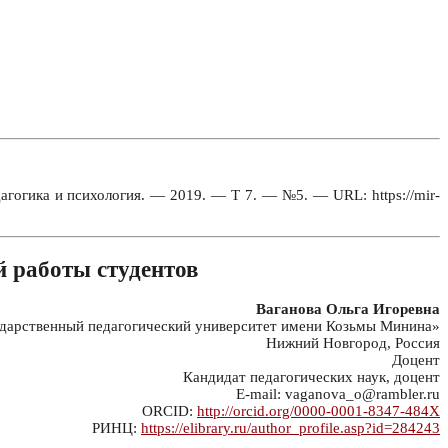
агогика и психология. — 2019. — Т 7. — №5. — URL: https://mir-
й работы студентов
Ваганова Ольга Игоревна
арственный педагогический университет имени Козьмы Минина»
Нижний Новгород, Россия
Доцент
Кандидат педагогических наук, доцент
E-mail: vaganova_o@rambler.ru
ORCID:
http://orcid.org/0000-0001-8347-484X
РИНЦ:
https://elibrary.ru/author_profile.asp?id=284243