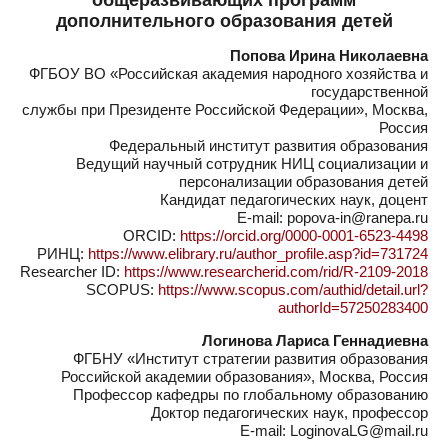
общеразвивающих программ
дополнительного образования детей
Попова Ирина Николаевна
ФГБОУ ВО «Российская академия народного хозяйства и
государственной
службы при Президенте Российской Федерации», Москва,
Россия
Федеральный институт развития образования
Ведущий научный сотрудник НИЦ социализации и
персонализации образования детей
Кандидат педагогических наук, доцент
E-mail: popova-in@ranepa.ru
ORCID:
https://orcid.org/0000-0001-6523-4498
РИНЦ:
https://www.elibrary.ru/author_profile.asp?id=731724
Researcher ID:
https://www.researcherid.com/rid/R-2109-2018
SCOPUS:
https://www.scopus.com/authid/detail.url?
authorId=57250283400
Логинова Лариса Геннадиевна
ФГБНУ «Институт стратегии развития образования
Российской академии образования», Москва, Россия
Профессор кафедры по глобальному образованию
Доктор педагогических наук, профессор
E-mail: LoginovaLG@mail.ru