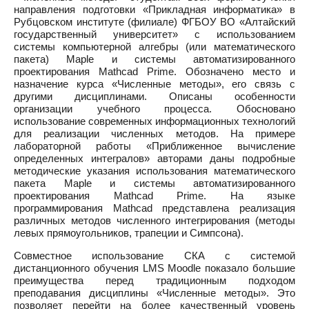
направления подготовки «Прикладная информатика» в
Рубцовском институте (филиале) ФГБОУ ВО «Алтайский
государственный университет» с использованием
системы компьютерной алгебры (или математического
пакета) Maple и системы автоматизированного
проектирования Mathcad Prime. Обозначено место и
назначение курса «Численные методы», его связь с
другими дисциплинами. Описаны особенности
организации учебного процесса. Обосновано
использование современных информационных технологий
для реализации численных методов. На примере
лабораторной работы «Приближенное вычисление
определенных интегралов» авторами даны подробные
методические указания использования математического
пакета Maple и системы автоматизированного
проектирования Mathcad Prime. На языке
программирования Mathcad представлена реализация
различных методов численного интегрирования (методы
левых прямоугольников, трапеции и Симпсона).
Совместное использование СКА с системой
дистанционного обучения LMS Moodle показало большие
преимущества перед традиционным подходом
преподавания дисциплины «Численные методы». Это
позволяет перейти на более качественный уровень