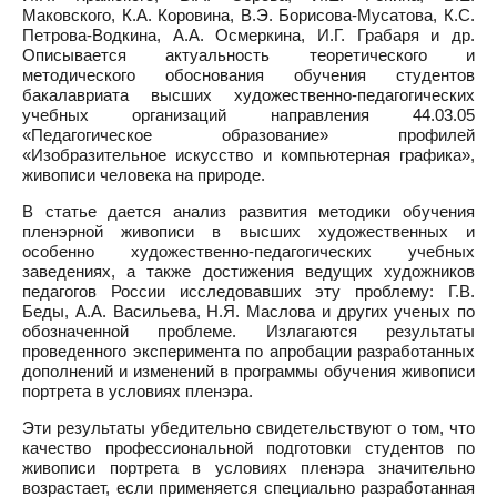
Маковского, К.А. Коровина, В.Э. Борисова-Мусатова, К.С.
Петрова-Водкина, А.А. Осмеркина, И.Г. Грабаря и др.
Описывается актуальность теоретического и
методического обоснования обучения студентов
бакалавриата высших художественно-педагогических
учебных организаций направления 44.03.05
«Педагогическое образование» профилей
«Изобразительное искусство и компьютерная графика»,
живописи человека на природе.
В статье дается анализ развития методики обучения
пленэрной живописи в высших художественных и
особенно художественно-педагогических учебных
заведениях, а также достижения ведущих художников
педагогов России исследовавших эту проблему: Г.В.
Беды, А.А. Васильева, Н.Я. Маслова и других ученых по
обозначенной проблеме. Излагаются результаты
проведенного эксперимента по апробации разработанных
дополнений и изменений в программы обучения живописи
портрета в условиях пленэра.
Эти результаты убедительно свидетельствуют о том, что
качество профессиональной подготовки студентов по
живописи портрета в условиях пленэра значительно
возрастает, если применяется специально разработанная