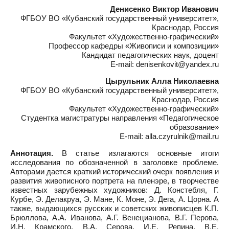
Денисенко Виктор Иванович
ФГБОУ ВО «Кубанский государственный университет»,
Краснодар, Россия
Факультет «Художественно-графический»
Профессор кафедры «Живописи и композиции»
Кандидат педагогических наук, доцент
E-mail: denisenkovit@yandex.ru
Цырульник Алла Николаевна
ФГБОУ ВО «Кубанский государственный университет»,
Краснодар, Россия
Факультет «Художественно-графический»
Студентка магистратуры направления «Педагогическое
образование»
E-mail: alla.czyrulnik@mail.ru
Аннотация.
В статье излагаются основные итоги
исследования по обозначенной в заголовке проблеме.
Авторами дается краткий исторический очерк появления и
развития живописного портрета на пленэре, в творчестве
известных зарубежных художников: Д. Констебля, Г.
Курбе, Э. Делакруа, Э. Мане, К. Моне, Э. Дега, А. Цорна. А
также, выдающихся русских и советских живописцев К.П.
Брюллова, А.А. Иванова, А.Г. Венецианова, В.Г. Перова,
И.Н. Крамского, В.А. Серова, И.Е. Репина, В.Е.