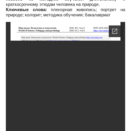
краткосрочному этюдам человека на природе.
Ключевые слова:
пленэрная живопись; портрет на
природе; колорит; методика обучения; бакалавриат